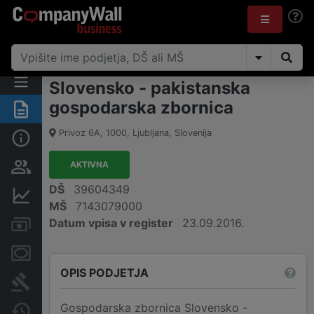
Slovensko - pakistanska
gospodarska zbornica
Povzetek
Privoz 6A
,
1000
,
Ljubljana
,
Slovenija
Osnovni podatki
AKTIVNA
Odgovorne osebe in lastništvo
DŠ
39604349
Finančni podatki
MŠ
7143079000
Datum vpisa v register
23.09.2016.
Računi in blokade
Zastavne pravice
OPIS PODJETJA
Sodni postopki
Gospodarska zbornica Slovensko -
Spremembe