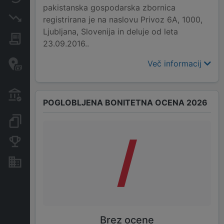
pakistanska gospodarska zbornica
Insolvenčni postopki
registrirana je na naslovu Privoz 6A, 1000,
Ljubljana, Slovenija in deluje od leta
Javna naročila
23.09.2016..
Davčne oaze in sumljive
Več informacij
transakcije
Transakcije iz državnega
proračuna
POGLOBLJENA BONITETNA OCENA 2026
Dokumenti in objave
/
Konkurenčna podjetja
Nepremičnine in sredstva
Brez ocene