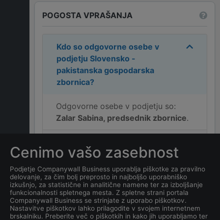
POGOSTA VPRAŠANJA
Kdo so odgovorne osebe v
podjetju
Slovensko -
pakistanska gospodarska
zbornica
?
Odgovorne osebe v podjetju so:
Zalar Sabina, predsednik zbornice
.
Kakšen je naslov podjetja
Cenimo vašo zasebnost
Slovensko - pakistanska
gospodarska zbornica
?
Podjetje Companywall Business uporablja piškotke za pravilno
delovanje, za čim bolj preprosto in najboljšo uporabniško
izkušnjo, za statistične in analitične namene ter za izboljšanje
Kateri je datum ustanovitve
funkcionalnosti spletnega mesta. Z spletne strani portala
Companywall Business se strinjate z uporabo piškotkov.
podjetja
Slovensko -
Nastavitve piškotkov lahko prilagodite v svojem internetnem
pakistanska gospodarska
brskalniku. Preberite več o piškotkih in kako jih uporabljamo ter