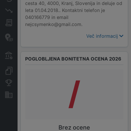
cesta 40, 4000, Kranj, Slovenija in deluje od
leta 01.04.2018.. Kontaktni telefon je
Insolvenčni postopki
040166779 in email
Javna naročila
nejcsymenko@gmail.com.
Davčne oaze in sumljive
Več informacij
transakcije
Transakcije iz državnega
POGLOBLJENA BONITETNA OCENA 2026
proračuna
Dokumenti in objave
/
Konkurenčna podjetja
Nepremičnine in sredstva
Brez ocene