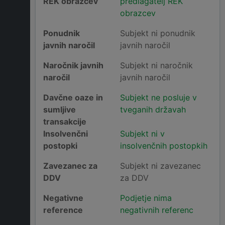
REK obrazcev
predlagatelj REK
obrazcev
Ponudnik
Subjekt ni ponudnik
javnih naročil
javnih naročil
Naročnik javnih
Subjekt ni naročnik
naročil
javnih naročil
Davčne oaze in
Subjekt ne posluje v
sumljive
tveganih državah
transakcije
Insolvenčni
Subjekt ni v
postopki
insolvenčnih postopkih
Zavezanec za
Subjekt ni zavezanec
DDV
za DDV
Negativne
Podjetje nima
reference
negativnih referenc