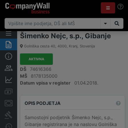
Šimenko Nejc, s.p., Gibanje
Povzetek
Golniška cesta 40
,
4000
,
Kranj
,
Slovenija
Osnovni podatki
AKTIVNA
Odgovorne osebe in lastništvo
DŠ
74616366
MŠ
8178135000
Finančni podatki
Datum vpisa v register
01.04.2018.
Računi in blokade
OPIS PODJETJA
Zastavne pravice
Sodni postopki
Samostojni podjetnik Šimenko Nejc, s.p.,
Gibanje registrirana je na naslovu Golniška
Spremembe