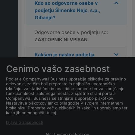
Kdo so odgovorne osebe v
podjetju
Šimenko Nejc, s.p.,
Gibanje
?
Odgovorne osebe v podjetju so:
ZASTOPNIK NI VPISAN
.
Kakšen je naslov podjetja
Šimenko Nejc, s.p., Gibanje
?
Cenimo vašo zasebnost
Kakšen je kontakt podjetja
Podjetje Companywall Business uporablja piškotke za pravilno
delovanje, za čim bolj preprosto in najboljšo uporabniško
Šimenko Nejc, s.p., Gibanje
?
izkušnjo, za statistične in analitične namene ter za izboljšanje
funkcionalnosti spletnega mesta. Z spletne strani portala
Companywall Business se strinjate z uporabo piškotkov.
Kateri je datum ustanovitve
Nastavitve piškotkov lahko prilagodite v svojem internetnem
podjetja
Šimenko Nejc, s.p.,
brskalniku. Preberite več o piškotkih in kako jih uporabljamo ter
kako jih onemogočiti tukaj
Gibanje
?
Izjava o zasebnosti
Nastavitve piškotkov