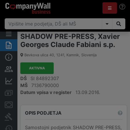
SHADOW PRE-PRESS, Xavier
Georges Claude Fabiani s.p.
Povzetek
Bevkova ulica 40
,
1241
,
Kamnik
,
Slovenija
Osnovni podatki
AKTIVNA
Odgovorne osebe in lastništvo
DŠ
SI 84892307
Finančni podatki
MŠ
7136790000
Datum vpisa v register
13.09.2016.
Računi in blokade
Zastavne pravice
OPIS PODJETJA
Sodni postopki
Samostojni podjetnik SHADOW PRE-PRESS,
Spremembe