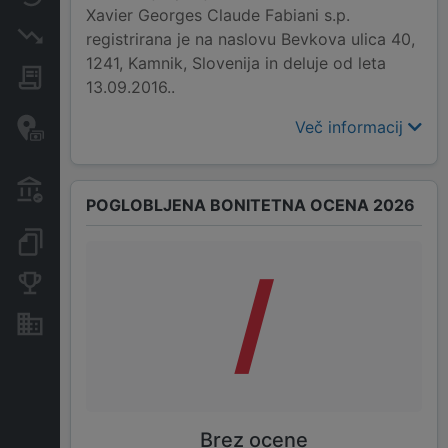
Xavier Georges Claude Fabiani s.p.
Insolvenčni postopki
registrirana je na naslovu Bevkova ulica 40,
1241, Kamnik, Slovenija in deluje od leta
Javna naročila
13.09.2016..
Davčne oaze in sumljive
Več informacij
transakcije
Transakcije iz državnega
proračuna
POGLOBLJENA BONITETNA OCENA 2026
Dokumenti in objave
/
Konkurenčna podjetja
Nepremičnine in sredstva
Brez ocene