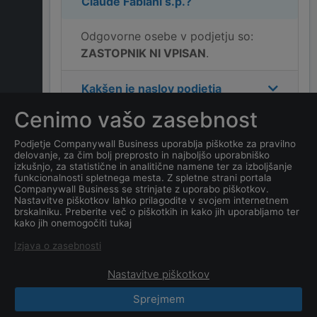
Claude Fabiani s.p.
?
Odgovorne osebe v podjetju so:
ZASTOPNIK NI VPISAN
.
Kakšen je naslov podjetja
SHADOW PRE-PRESS,
Cenimo vašo zasebnost
Xavier Georges Claude
Fabiani s.p.
?
Podjetje Companywall Business uporablja piškotke za pravilno
delovanje, za čim bolj preprosto in najboljšo uporabniško
izkušnjo, za statistične in analitične namene ter za izboljšanje
Kateri je datum ustanovitve
funkcionalnosti spletnega mesta. Z spletne strani portala
Companywall Business se strinjate z uporabo piškotkov.
podjetja
SHADOW PRE-
Nastavitve piškotkov lahko prilagodite v svojem internetnem
PRESS, Xavier Georges
brskalniku. Preberite več o piškotkih in kako jih uporabljamo ter
kako jih onemogočiti tukaj
Claude Fabiani s.p.
?
Izjava o zasebnosti
Nastavitve piškotkov
Sprejmem
CompanyWall Business © 2026
|
Kontakt
|
Pogoji
uporabe
|
Zasebnost