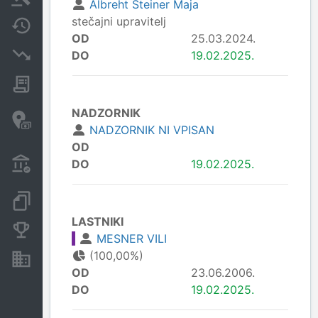
Albreht Steiner Maja
stečajni upravitelj
Spremembe
OD
25.03.2024.
Insolvenčni postopki
DO
19.02.2025.
Javna naročila
NADZORNIK
Davčne oaze in sumljive
transakcije
NADZORNIK NI VPISAN
OD
Transakcije iz državnega
DO
19.02.2025.
proračuna
Dokumenti in objave
LASTNIKI
Konkurenčna podjetja
MESNER VILI
(100,00%)
Nepremičnine in sredstva
OD
23.06.2006.
DO
19.02.2025.