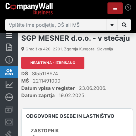
SGP MESNER d.o.o. - v stečaju
Povzetek
Gradiška 420
,
2201
,
Zgornja Kungota
,
Slovenija
Osnovni podatki
NEAKTIVNA - IZBRISANO
Odgovorne osebe in lastništvo
DŠ
SI55118674
MŠ
2211491000
Finančni podatki
Datum vpisa v register
23.06.2006.
Datum zaprtja
19.02.2025.
Poglobljena bonitetna ocena
Računi in blokade
ODGOVORNE OSEBE IN LASTNIŠTVO
Zastavne pravice
ZASTOPNIK
Sodni postopki