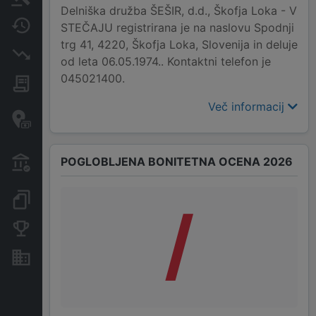
Delniška družba ŠEŠIR, d.d., Škofja Loka - V
Spremembe
STEČAJU registrirana je na naslovu Spodnji
trg 41, 4220, Škofja Loka, Slovenija in deluje
Insolvenčni postopki
od leta 06.05.1974.. Kontaktni telefon je
045021400.
Javna naročila
Več informacij
Davčne oaze in sumljive
transakcije
Transakcije iz državnega
POGLOBLJENA BONITETNA OCENA 2026
proračuna
Dokumenti in objave
/
Konkurenčna podjetja
Nepremičnine in sredstva