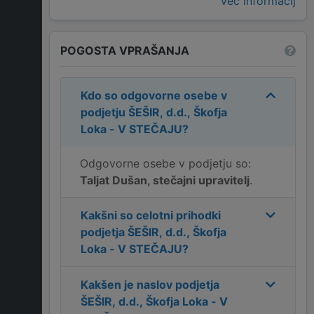
Več informacij
POGOSTA VPRAŠANJA
Kdo so odgovorne osebe v
podjetju
ŠEŠIR, d.d., Škofja
Loka - V STEČAJU
?
Odgovorne osebe v podjetju so:
Taljat Dušan, stečajni upravitelj
.
Kakšni so celotni prihodki
podjetja
ŠEŠIR, d.d., Škofja
Loka - V STEČAJU
?
Kakšen je naslov podjetja
ŠEŠIR, d.d., Škofja Loka - V