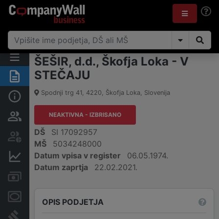
ŠEŠIR, d.d., Škofja Loka - V
STEČAJU
Povzetek
Spodnji trg 41
,
4220
,
Škofja Loka
,
Slovenija
Osnovni podatki
NEAKTIVNA - IZBRISANO
Odgovorne osebe in lastništvo
DŠ
SI 17092957
Delniška knjiga
MŠ
5034248000
Datum vpisa v register
06.05.1974.
Finančni podatki
Datum zaprtja
22.02.2021.
Računi in blokade
Zastavne pravice
OPIS PODJETJA
Sodni postopki