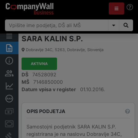
SARA KALIN S.P.
Povzetek
Dobravlje 34C
,
5263
,
Dobravlje
,
Slovenija
Osnovni podatki
AKTIVNA
Odgovorne osebe in lastništvo
DŠ
74528092
MŠ
7146850000
Finančni podatki
Datum vpisa v register
01.10.2016.
Poglobljena bonitetna ocena
OPIS PODJETJA
Računi in blokade
Zastavne pravice
Samostojni podjetnik SARA KALIN S.P.
registrirana je na naslovu Dobravlje 34C,
Sodni postopki