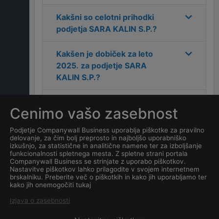
Kakšni so celotni prihodki
podjetja
SARA KALIN S.P.
?
Kakšen je dobiček za leto
2025
. za podjetje
SARA
KALIN S.P.
?
Kakšen je naslov podjetja
Cenimo vašo zasebnost
SARA KALIN S.P.
?
Podjetje Companywall Business uporablja piškotke za pravilno
delovanje, za čim bolj preprosto in najboljšo uporabniško
Kakšen je kontakt podjetja
izkušnjo, za statistične in analitične namene ter za izboljšanje
SARA KALIN S.P.
?
funkcionalnosti spletnega mesta. Z spletne strani portala
Companywall Business se strinjate z uporabo piškotkov.
Nastavitve piškotkov lahko prilagodite v svojem internetnem
Kateri je datum ustanovitve
brskalniku. Preberite več o piškotkih in kako jih uporabljamo ter
kako jih onemogočiti tukaj
podjetja
SARA KALIN S.P.
?
Izjava o zasebnosti