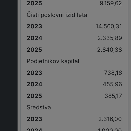
9.159,62
Čisti poslovni izid leta
14.560,31
2.335,89
2.840,38
Podjetnikov kapital
738,16
455,96
385,17
Sredstva
2.316,00
1.000,00