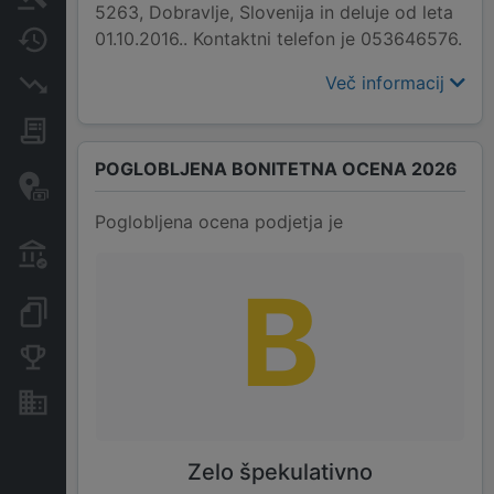
5263, Dobravlje, Slovenija in deluje od leta
01.10.2016.. Kontaktni telefon je 053646576.
Spremembe
Več informacij
Insolvenčni postopki
Javna naročila
POGLOBLJENA BONITETNA OCENA 2026
Davčne oaze in sumljive
transakcije
Poglobljena ocena podjetja je
Transakcije iz državnega
proračuna
B
Dokumenti in objave
Konkurenčna podjetja
Nepremičnine in sredstva
Zelo špekulativno