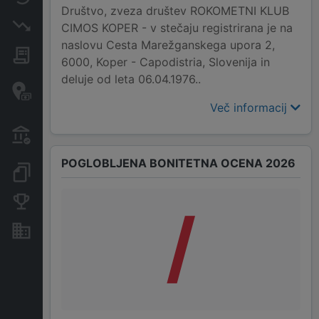
Društvo, zveza društev ROKOMETNI KLUB
Insolvenčni postopki
CIMOS KOPER - v stečaju registrirana je na
naslovu Cesta Marežganskega upora 2,
Javna naročila
6000, Koper - Capodistria, Slovenija in
deluje od leta 06.04.1976..
Davčne oaze in sumljive
transakcije
Več informacij
Transakcije iz državnega
proračuna
POGLOBLJENA BONITETNA OCENA 2026
Dokumenti in objave
Konkurenčna podjetja
/
Nepremičnine in sredstva