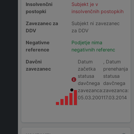
Insolvenčni
Subjekt je v
postopki
insolvenčnih postopkih
Zavezanec za
Subjekt ni zavezanec
DDV
za DDV
Negativne
Podjetje nima
reference
negativnih referenc
Davčni
Datum
, Datum
zavezanec
začetka
prenehanja
statusa
statusa
davčnega
davčnega
zavezanca:
zavezanca:
05.03.2001
17.03.2014