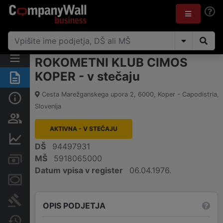
ROKOMETNI KLUB CIMOS
KOPER - v stečaju
Povzetek
Cesta Marežganskega upora 2
,
6000
,
Koper - Capodistria
,
Osnovni podatki
Slovenija
Odgovorne osebe in lastništvo
AKTIVNA - V STEČAJU
Finančni podatki
DŠ
94497931
MŠ
5918065000
Računi in blokade
Datum vpisa v register
06.04.1976.
Zastavne pravice
Sodni postopki
OPIS PODJETJA
Spremembe