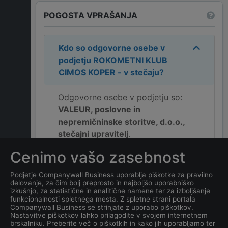
POGOSTA VPRAŠANJA
Kdo so odgovorne osebe v
podjetju
ROKOMETNI KLUB
CIMOS KOPER - v stečaju
?
Odgovorne osebe v podjetju so:
VALEUR, poslovne in
nepremičninske storitve, d.o.o.,
stečajni upravitelj
.
Cenimo vašo zasebnost
Kakšen je naslov podjetja
ROKOMETNI KLUB CIMOS
Podjetje Companywall Business uporablja piškotke za pravilno
delovanje, za čim bolj preprosto in najboljšo uporabniško
KOPER - v stečaju
?
izkušnjo, za statistične in analitične namene ter za izboljšanje
funkcionalnosti spletnega mesta. Z spletne strani portala
Companywall Business se strinjate z uporabo piškotkov.
Kateri je datum ustanovitve
Nastavitve piškotkov lahko prilagodite v svojem internetnem
podjetja
ROKOMETNI KLUB
brskalniku. Preberite več o piškotkih in kako jih uporabljamo ter