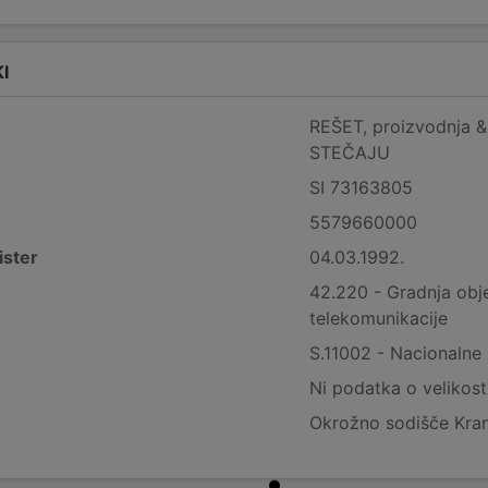
I
REŠET, proizvodnja & 
STEČAJU
SI 73163805
5579660000
ister
04.03.1992.
42.220 - Gradnja obje
telekomunikacije
S.11002 - Nacionalne
Ni podatka o velikost
Okrožno sodišče Kran