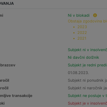
OVANJA
ni
Ni v blokadi
Obstaja zgodovina b
2023
2022
2021
Subjekt ni v insolven
Ni davčni dolžnik
obrazcev
Subjekt je redni pred
01.08.2023.
ročil
Subjekt ni ponudnik j
ročil
Subjekt ni naročnik ja
mljive transakcije
Subjekt ne posluje v 
pki
Subjekt je v insolven