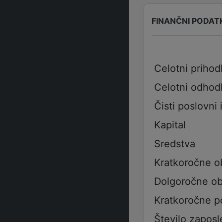
FINANČNI PODAT
Celotni prihod
Celotni odhod
Čisti poslovni 
Kapital
Sredstva
Kratkoročne o
Dolgoročne ob
Kratkoročne p
Število zaposl