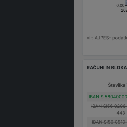
0,00
20
vir: AJPES- podatko
RAČUNI IN BLOK
Številka
IBAN SI5604000
IBAN SI56 0206
443
IBAN SI56 0510