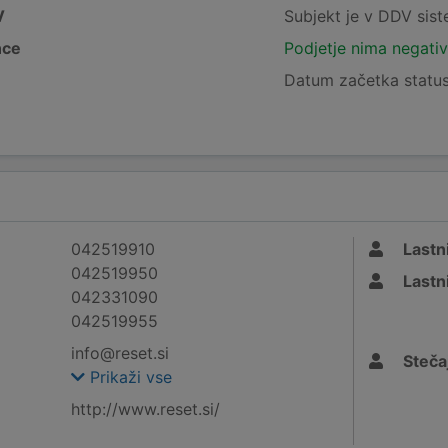
V
Subjekt je v DDV sis
nce
Podjetje nima negativ
Datum začetka status
042519910
Lastni
042519950
Lastni
042331090
042519955
info@reset.si
Stečaj
Prikaži vse
http://www.reset.si/