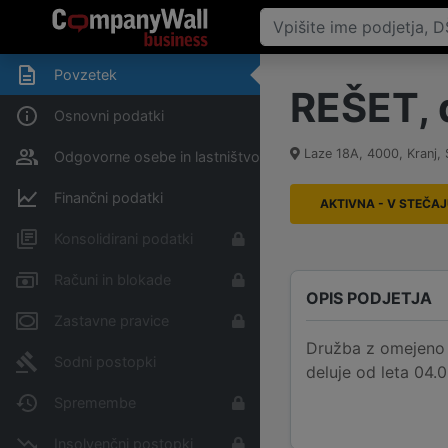
Povzetek
REŠET, 
Osnovni podatki
Laze 18A
,
4000
,
Kranj
,
Odgovorne osebe in lastništvo
Finančni podatki
AKTIVNA - V STEČA
Konsolidirani podatki
Računi in blokade
OPIS PODJETJA
Zastavne pravice
Družba z omejeno o
Sodni postopki
deluje od leta 04.0
Spremembe
Insolvenčni postopki