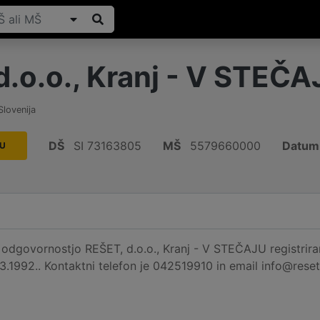
d.o.o., Kranj - V STEČA
Slovenija
DŠ
SI 73163805
MŠ
5579660000
Datum 
JU
dgovornostjo REŠET, d.o.o., Kranj - V STEČAJU registrirana
3.1992.. Kontaktni telefon je 042519910 in email info@reset.