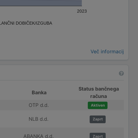
2023
LANČNI DOBIČEK/IZGUBA
Več informacij
Status bančnega
Banka
računa
OTP d.d.
Aktiven
NLB d.d.
Zaprt
ABANKA d.d.
Zaprt