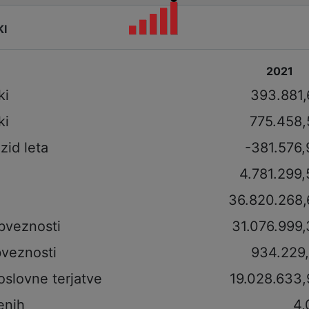
KI
2021
ki
393.881,
ki
775.458,
izid leta
-381.576,
4.781.299
36.820.268,
bveznosti
31.076.999,
veznosti
934.229,
oslovne terjatve
19.028.633,
enih
4,