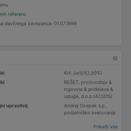
temu
nih referenc
a davčnega zavezanca: 01.07.1999
ki
Krč Jurij(52,50%)
ki
REŠET, proizvodnja &
trgovina & pridelava &
usluge, d.o.o.(47,50%)
ni upravitelj
Andrej Ocepek s.p.,
podjetniško svetovanje
Prikaži vse