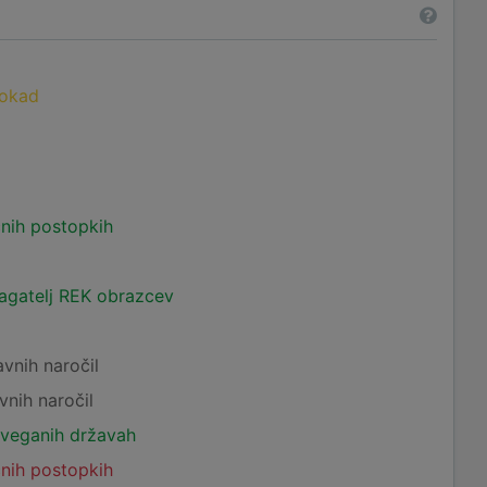
lokad
čnih postopkih
lagatelj REK obrazcev
avnih naročil
vnih naročil
tveganih državah
čnih postopkih