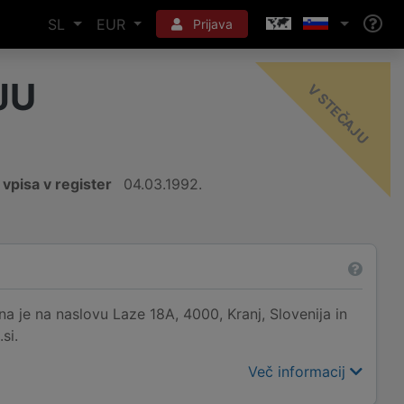
SL
EUR
Prijava
JU
-
U
vpisa v register
04.03.1992.
 je na naslovu Laze 18A, 4000, Kranj, Slovenija in
si.
Več informacij