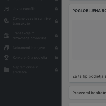
Javna naročila
POGLOBLJENA B
Davčne oaze in sumljive
transakcije
Transakcije iz
državnega proračuna
Dokumenti in objave
Konkurenčna podjetja
Nepremičnine in
sredstva
Za ta tip podjetja
Prevzemi bonitetn