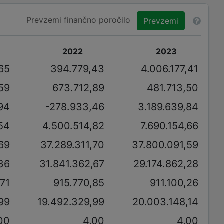
Prevzemi finančno poročilo
Prevzemi
2022
2023
65
394.779,43
4.006.177,41
59
673.712,89
481.713,50
94
-278.933,46
3.189.639,84
,54
4.500.514,82
7.690.154,66
69
37.289.311,70
37.800.091,59
36
31.841.362,67
29.174.862,28
71
915.770,85
911.100,26
99
19.492.329,99
20.003.148,14
00
4,00
4,00