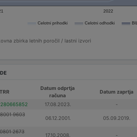
21
2022
Celotni prihodki
Celotni odhodki
BI
vna zbirka letnih poročil / lastni izvori
ADE
Datum odprtja
 TRR
Datum zaprtja
računa
0280665852
17.08.2023.
-
 8001 9603
06.12.2001.
05.09.2019.
 0801 2673
17.10.2008.
-