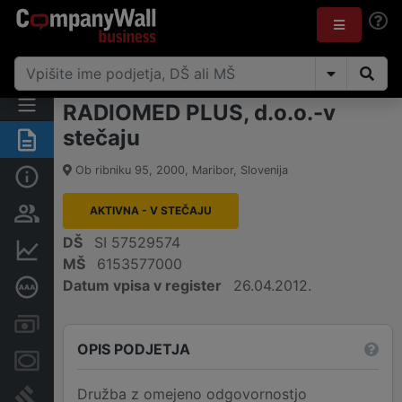
RADIOMED PLUS, d.o.o.-v
stečaju
Povzetek
Ob ribniku 95
,
2000
,
Maribor
,
Slovenija
Osnovni podatki
AKTIVNA - V STEČAJU
Odgovorne osebe in lastništvo
DŠ
SI 57529574
Finančni podatki
MŠ
6153577000
Datum vpisa v register
26.04.2012.
Poglobljena bonitetna ocena
Računi in blokade
OPIS PODJETJA
Zastavne pravice
Družba z omejeno odgovornostjo
Sodni postopki