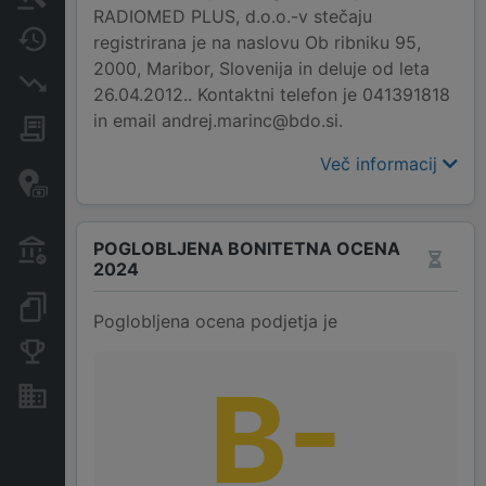
RADIOMED PLUS, d.o.o.-v stečaju
Spremembe
registrirana je na naslovu Ob ribniku 95,
2000, Maribor, Slovenija in deluje od leta
Insolvenčni postopki
26.04.2012.. Kontaktni telefon je 041391818
in email andrej.marinc@bdo.si.
Javna naročila
Več informacij
Davčne oaze in sumljive
transakcije
Transakcije iz državnega
POGLOBLJENA BONITETNA OCENA
proračuna
2024
Dokumenti in objave
Poglobljena ocena podjetja je
Konkurenčna podjetja
B-
Nepremičnine in sredstva