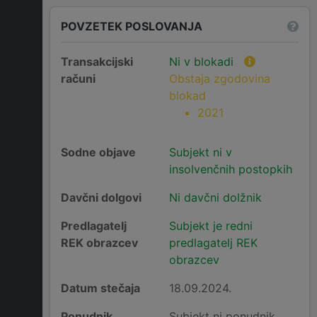
POVZETEK POSLOVANJA
Transakcijski
Ni v blokadi
računi
Obstaja zgodovina
blokad
2021
Sodne objave
Subjekt ni v
insolvenčnih postopkih
Davčni dolgovi
Ni davčni dolžnik
Predlagatelj
Subjekt je redni
REK obrazcev
predlagatelj REK
obrazcev
Datum stečaja
18.09.2024.
Ponudnik
Subjekt ni ponudnik