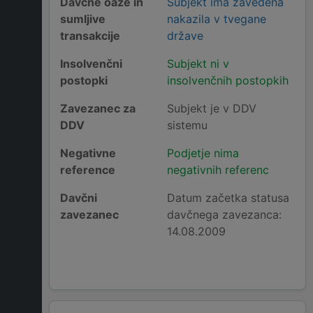
Davčne oaze in
Subjekt ima zavedena
sumljive
nakazila v tvegane
transakcije
države
Insolvenčni
Subjekt ni v
postopki
insolvenčnih postopkih
Zavezanec za
Subjekt je v DDV
DDV
sistemu
Negativne
Podjetje nima
reference
negativnih referenc
Davčni
Datum začetka statusa
zavezanec
davčnega zavezanca:
14.08.2009