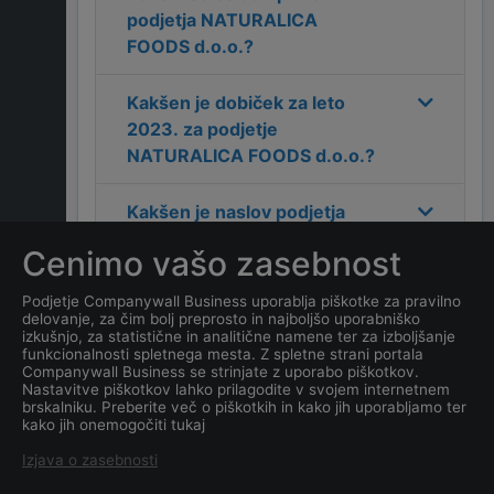
podjetja
NATURALICA
FOODS d.o.o.
?
Kakšen je dobiček za leto
2023
. za podjetje
NATURALICA FOODS d.o.o.
?
Kakšen je naslov podjetja
NATURALICA FOODS d.o.o.
?
Cenimo vašo zasebnost
Kakšen je kontakt podjetja
Podjetje Companywall Business uporablja piškotke za pravilno
delovanje, za čim bolj preprosto in najboljšo uporabniško
NATURALICA FOODS d.o.o.
?
izkušnjo, za statistične in analitične namene ter za izboljšanje
funkcionalnosti spletnega mesta. Z spletne strani portala
Companywall Business se strinjate z uporabo piškotkov.
Kateri je datum ustanovitve
Nastavitve piškotkov lahko prilagodite v svojem internetnem
podjetja
NATURALICA
brskalniku. Preberite več o piškotkih in kako jih uporabljamo ter
kako jih onemogočiti tukaj
FOODS d.o.o.
?
Izjava o zasebnosti