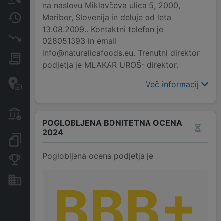
na naslovu Miklavčeva ulica 5, 2000,
Maribor, Slovenija in deluje od leta
Spremembe
13.08.2009.. Kontaktni telefon je
Insolvenčni postopki
028051393 in email
info@naturalicafoods.eu. Trenutni direktor
Javna naročila
podjetja je MLAKAR UROŠ- direktor.
Davčne oaze in sumljive
Več informacij
transakcije
Transakcije iz državnega
proračuna
POGLOBLJENA BONITETNA OCENA
2024
Dokumenti in objave
Poglobljena ocena podjetja je
Konkurenčna podjetja
Nepremičnine in sredstva
BBB+