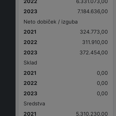
6.331.073,00
7.184.636,00
Neto dobiček / izguba
324.773,00
311.910,00
372.454,00
Sklad
0,00
0,00
0,00
Sredstva
5.310.230,00