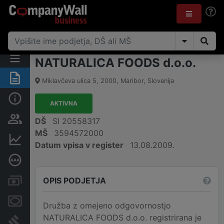
NATURALICA FOODS d.o.o.
Povzetek
Miklavčeva ulica 5
,
2000
,
Maribor
,
Slovenija
Osnovni podatki
AKTIVNA
Odgovorne osebe in lastništvo
DŠ
SI 20558317
MŠ
3594572000
Finančni podatki
Datum vpisa v register
13.08.2009.
Poglobljena bonitetna ocena
OPIS PODJETJA
Računi in blokade
Zastavne pravice
Družba z omejeno odgovornostjo
NATURALICA FOODS d.o.o. registrirana je
Sodni postopki