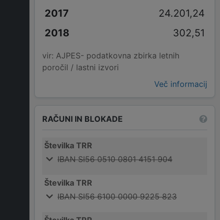
24.201,24
302,51
vir: AJPES- podatkovna zbirka letnih
poročil / lastni izvori
Več informacij
RAČUNI IN BLOKADE
Številka TRR
IBAN SI56 0510 0801 4151 904
Številka TRR
IBAN SI56 6100 0000 9225 823