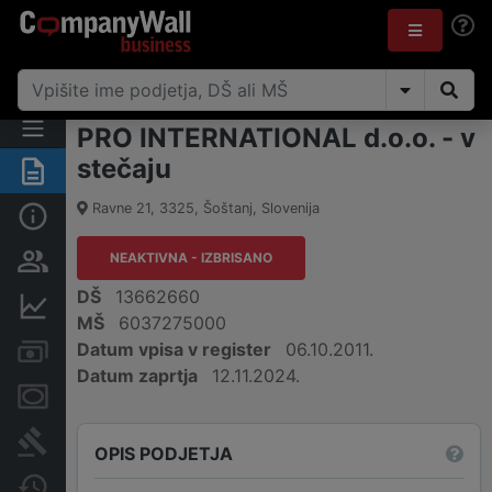
PRO INTERNATIONAL d.o.o. - v
stečaju
Povzetek
Ravne 21
,
3325
,
Šoštanj
,
Slovenija
Osnovni podatki
NEAKTIVNA - IZBRISANO
Odgovorne osebe in lastništvo
DŠ
13662660
Finančni podatki
MŠ
6037275000
Datum vpisa v register
06.10.2011.
Računi in blokade
Datum zaprtja
12.11.2024.
Zastavne pravice
Sodni postopki
OPIS PODJETJA
Spremembe