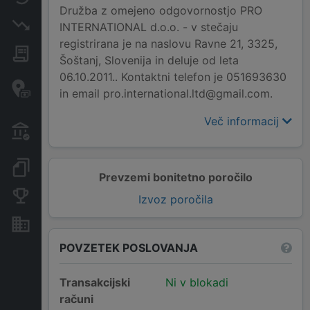
Družba z omejeno odgovornostjo PRO
Insolvenčni postopki
INTERNATIONAL d.o.o. - v stečaju
registrirana je na naslovu Ravne 21, 3325,
Javna naročila
Šoštanj, Slovenija in deluje od leta
06.10.2011.. Kontaktni telefon je 051693630
Davčne oaze in sumljive
in email pro.international.ltd@gmail.com.
transakcije
Več informacij
Transakcije iz državnega
proračuna
Dokumenti in objave
Prevzemi bonitetno poročilo
Konkurenčna podjetja
Izvoz poročila
Nepremičnine in sredstva
POVZETEK POSLOVANJA
Transakcijski
Ni v blokadi
računi