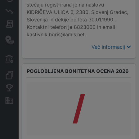
stečaju registrirana je na naslovu
Insolvenčni postopki
KIDRIČEVA ULICA 6, 2380, Slovenj Gradec,
Slovenija in deluje od leta 30.01.1990..
Javna naročila
Kontaktni telefon je 8823000 in email
kastivnik.boris@amis.net.
Davčne oaze in sumljive
transakcije
Več informacij
Transakcije iz državnega
proračuna
POGLOBLJENA BONITETNA OCENA 2026
Dokumenti in objave
Konkurenčna podjetja
/
Nepremičnine in sredstva