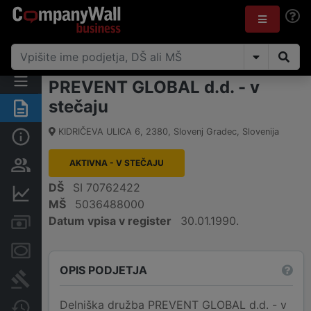
PREVENT GLOBAL d.d. - v
stečaju
Povzetek
KIDRIČEVA ULICA 6
,
2380
,
Slovenj Gradec
,
Slovenija
Osnovni podatki
AKTIVNA - V STEČAJU
Odgovorne osebe in lastništvo
DŠ
SI 70762422
Finančni podatki
MŠ
5036488000
Datum vpisa v register
30.01.1990.
Računi in blokade
Zastavne pravice
OPIS PODJETJA
Sodni postopki
Delniška družba PREVENT GLOBAL d.d. - v
Spremembe