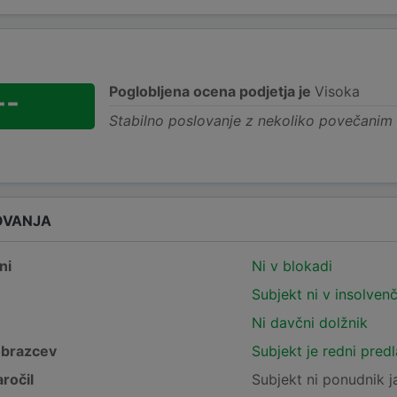
Poglobljena ocena podjetja je
Visoka
--
Stabilno poslovanje z nekoliko povečanim
OVANJA
ni
Ni v blokadi
Subjekt ni v insolven
Ni davčni dolžnik
obrazcev
Subjekt je redni pred
ročil
Subjekt ni ponudnik j