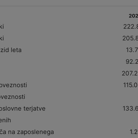
20
ki
222.
ki
205.
izid leta
13.
92.
207.
bveznosti
115.
veznosti
oslovne terjatve
133.
enih
ča na zaposlenega
1.