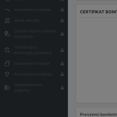
Insolvenčni postopki
CERTIFIKAT BON
Javna naročila
Davčne oaze in sumljive
transakcije
Transakcije iz
državnega proračuna
Dokumenti in objave
Konkurenčna podjetja
Nepremičnine in
sredstva
Prevzemi bonitetn