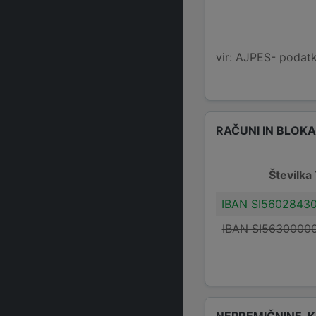
vir: AJPES- podatko
RAČUNI IN BLOK
Številka
IBAN SI5602843
IBAN SI5630000