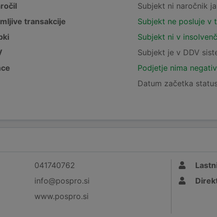
ročil
Subjekt ni naročnik ja
mljive transakcije
Subjekt ne posluje v 
pki
Subjekt ni v insolven
V
Subjekt je v DDV sis
nce
Podjetje nima negativ
Datum začetka status
041740762
Lastni
info@pospro.si
Direk
www.pospro.si