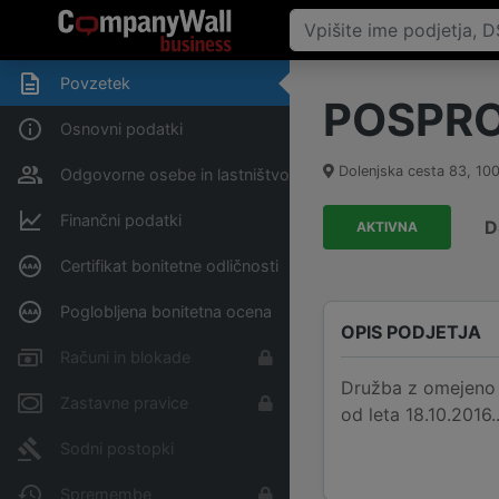
Povzetek
POSPRO 
Osnovni podatki
Dolenjska cesta 83
,
10
Odgovorne osebe in lastništvo
Finančni podatki
D
AKTIVNA
Certifikat bonitetne odličnosti
Poglobljena bonitetna ocena
OPIS PODJETJA
Računi in blokade
Družba z omejeno o
Zastavne pravice
od leta 18.10.2016.
Sodni postopki
Spremembe