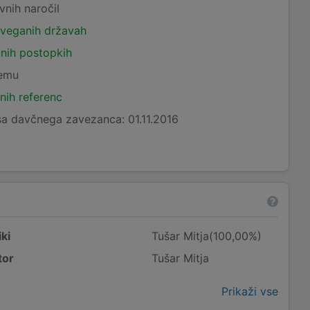
vnih naročil
tveganih državah
čnih postopkih
temu
nih referenc
a davčnega zavezanca: 01.11.2016
ki
Tušar Mitja(100,00%)
tor
Tušar Mitja
Prikaži vse