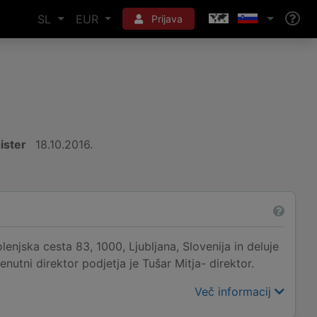
SL
EUR
Prijava
ister
18.10.2016.
njska cesta 83, 1000, Ljubljana, Slovenija in deluje
nutni direktor podjetja je Tušar Mitja- direktor.
Več informacij