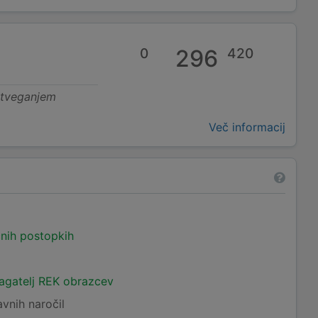
0
296
420
 tveganjem
Več informacij
čnih postopkih
lagatelj REK obrazcev
avnih naročil