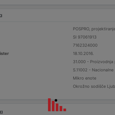
I
POSPRO, projektiranje
SI 97061913
7162324000
ister
18.10.2016.
31.000 - Proizvodnja
S.11002 - Nacionalne
Mikro enote
Okrožno sodišče Ljub
KI