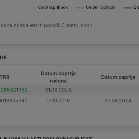
Celotni prihodki
Celotni odhodki
BI
vna zbirka letnih poročil / lastni izvori
ADE
Datum odprtja
 TRR
Datum zaprtja
računa
0265321952
31.08.2023.
-
0018675349
17.10.2016.
30.06.2024.