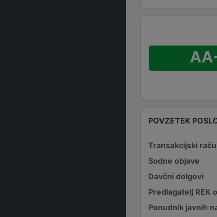
AA
POVZETEK POSL
Transakcijski raču
Sodne objave
Davčni dolgovi
Predlagatelj REK 
Ponudnik javnih na