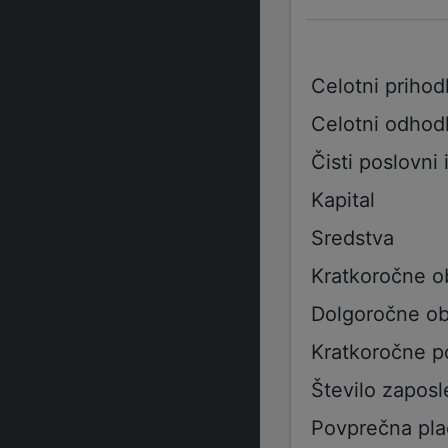
Celotni prihod
Celotni odhod
Čisti poslovni 
Kapital
Sredstva
Kratkoročne o
Dolgoročne ob
Kratkoročne p
Število zaposl
Povprečna pla