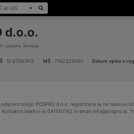
d.o.o.
00
,
Ljubljana
,
Slovenija
Š
SI 97061913
MŠ
7162324000
Datum vpisa v reg
dgovornostjo POSPRO d.o.o. registrirana je na naslovu Dole
. Kontaktni telefon je 041740762 in email info@pospro.si. Tre