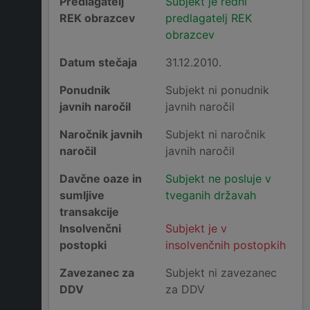
Predlagatelj
Subjekt je redni
REK obrazcev
predlagatelj REK
obrazcev
Datum stečaja
31.12.2010.
Ponudnik
Subjekt ni ponudnik
javnih naročil
javnih naročil
Naročnik javnih
Subjekt ni naročnik
naročil
javnih naročil
Davčne oaze in
Subjekt ne posluje v
sumljive
tveganih državah
transakcije
Insolvenčni
Subjekt je v
postopki
insolvenčnih postopkih
Zavezanec za
Subjekt ni zavezanec
DDV
za DDV