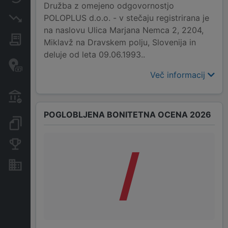
Družba z omejeno odgovornostjo
POLOPLUS d.o.o. - v stečaju registrirana je
Insolvenčni postopki
na naslovu Ulica Marjana Nemca 2, 2204,
Javna naročila
Miklavž na Dravskem polju, Slovenija in
deluje od leta 09.06.1993..
Davčne oaze in sumljive
transakcije
Več informacij
Transakcije iz državnega
proračuna
POGLOBLJENA BONITETNA OCENA 2026
Dokumenti in objave
Konkurenčna podjetja
/
Nepremičnine in sredstva