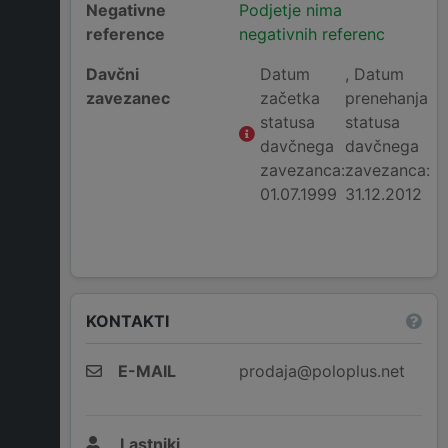
Negativne
Podjetje nima
reference
negativnih referenc
Davčni
Datum
, Datum
zavezanec
začetka
prenehanja
statusa
statusa
davčnega
davčnega
zavezanca:
zavezanca:
01.07.1999
31.12.2012
KONTAKTI
E-MAIL
prodaja@poloplus.net
Lastniki