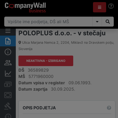
POLOPLUS d.o.o. - v stečaju
Povzetek
Ulica Marjana Nemca 2
,
2204
,
Miklavž na Dravskem polju
,
Slovenija
Osnovni podatki
NEAKTIVNA - IZBRISANO
Odgovorne osebe in lastništvo
DŠ
36589829
Finančni podatki
MŠ
5771960000
Datum vpisa v register
09.06.1993.
Računi in blokade
Datum zaprtja
30.09.2025.
Zastavne pravice
Sodni postopki
OPIS PODJETJA
Spremembe