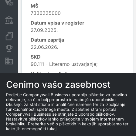
transakcije
MŠ
7336225000
Transakcije iz državnega
Datum vpisa v register
proračuna
27.09.2025.
Dokumenti in objave
Datum zaprtja
22.06.2026.
Konkurenčna podjetja
SKD
Nepremičnine in sredstva
90.111 - Literarno ustvarjanje;
Velikost podjetja
Velikost RS se ne izračunava
Cenimo vašo zasebnost
Reg. organ
Podjetje Companywall Business uporablja piškotke za pravilno
AJPES, izpostava Maribor
delovanje, za čim bolj preprosto in najboljšo uporabniško
izkušnjo, za statistične in analitične namene ter za izboljšanje
zavezanec za DDV
funkcionalnosti spletnega mesta. Z spletne strani portala
Companywall Business se strinjate z uporabo piškotkov.
NE
Nastavitve piškotkov lahko prilagodite v svojem internetnem
brskalniku. Preberite več o piškotkih in kako jih uporabljamo ter
Poreklo kapitala
kako jih onemogočiti tukaj
Kapital se ne določa