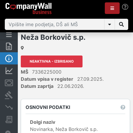
Neža Borkovič s.p.
Povzetek
Osnovni podatki
NEAKTIVNA - IZBRISANO
Finančni podatki
MŠ
7336225000
Datum vpisa v register
27.09.2025.
Zastavne pravice
Datum zaprtja
22.06.2026.
Sodni postopki
OSNOVNI PODATKI
Insolvenčni postopki
Javna naročila
Dolgi naziv
Novinarka, Neža Borkovič s.p.
Davčne oaze in sumljive