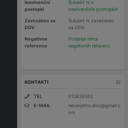
Insolvenčni
Subjekt ni v
postopki
insolvenčnih postopkih
Zavezanec za
Subjekt ni zavezanec
DDV
za DDV
Negativne
Podjetje nima
reference
negativnih referenc
KONTAKTI
TEL
012839362
E-MAIL
neverjetno.doo@gmail.c
om