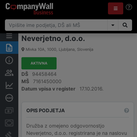
Neverjetno, d.o.o.
Povzetek
Mivka 10A
,
1000
,
Ljubljana
,
Slovenija
Osnovni podatki
AKTIVNA
Odgovorne osebe in lastništvo
DŠ
94458464
MŠ
7161450000
Finančni podatki
Datum vpisa v register
17.10.2016.
Poglobljena bonitetna ocena
OPIS PODJETJA
Računi in blokade
Zastavne pravice
Družba z omejeno odgovornostjo
Neverjetno, d.o.o. registrirana je na naslovu
Sodni postopki