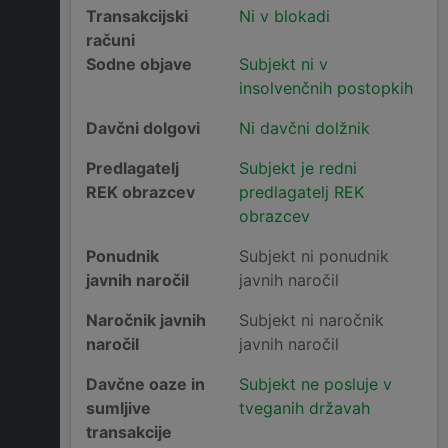
Transakcijski
Ni v blokadi
računi
Sodne objave
Subjekt ni v
insolvenčnih postopkih
Davčni dolgovi
Ni davčni dolžnik
Predlagatelj
Subjekt je redni
REK obrazcev
predlagatelj REK
obrazcev
Ponudnik
Subjekt ni ponudnik
javnih naročil
javnih naročil
Naročnik javnih
Subjekt ni naročnik
naročil
javnih naročil
Davčne oaze in
Subjekt ne posluje v
sumljive
tveganih državah
transakcije