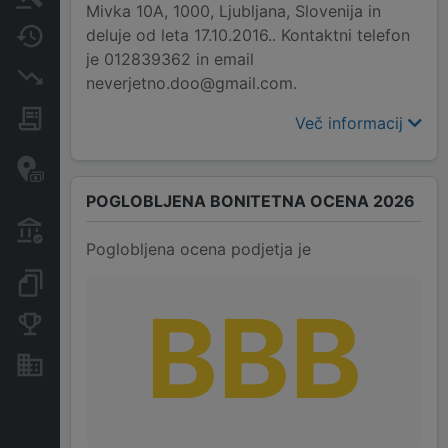
Mivka 10A, 1000, Ljubljana, Slovenija in
deluje od leta 17.10.2016.. Kontaktni telefon
Spremembe
je 012839362 in email
Insolvenčni postopki
neverjetno.doo@gmail.com.
Javna naročila
Več informacij
Davčne oaze in sumljive
transakcije
POGLOBLJENA BONITETNA OCENA 2026
Transakcije iz državnega
proračuna
Poglobljena ocena podjetja je
Dokumenti in objave
BBB
Konkurenčna podjetja
Nepremičnine in sredstva