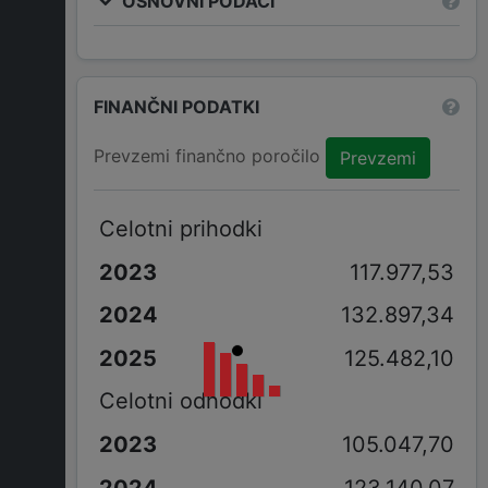
OSNOVNI PODACI
FINANČNI PODATKI
Prevzemi finančno poročilo
Prevzemi
Celotni prihodki
117.977,53
132.897,34
125.482,10
Celotni odhodki
105.047,70
123.140,07