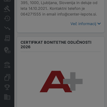
395, 1000, Ljubljana, Slovenija in deluje od
leta 14.10.2021.. Kontaktni telefon je
Sodni postopki
064271555 in email info@center-lepote.si.
Spremembe
Več informacij
Insolvenčni postopki
Javna naročila
CERTIFIKAT BONITETNE ODLIČNOSTI
2026
Davčne oaze in sumljive
transakcije
Transakcije iz državnega
proračuna
Dokumenti in objave
Konkurenčna podjetja
Nepremičnine in sredstva