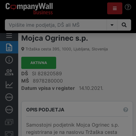
Mojca Ogrinec s.p.
Povzetek
Tržaška cesta 395
,
1000
,
Ljubljana
,
Slovenija
Osnovni podatki
AKTIVNA
Odgovorne osebe in lastništvo
DŠ
SI 82820589
MŠ
8978280000
Finančni podatki
Datum vpisa v register
14.10.2021.
Certifikat bonitetne odličnosti
OPIS PODJETJA
Poglobljena bonitetna ocena
Računi in blokade
Samostojni podjetnik Mojca Ogrinec s.p.
registrirana je na naslovu Tržaška cesta
Zastavne pravice