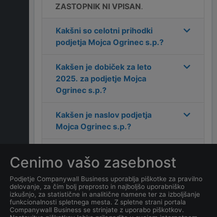
ZASTOPNIK NI VPISAN
.
Kakšni so celotni prihodki
podjetja
Mojca Ogrinec s.p.
?
Kakšen je dobiček za leto
2025
. za podjetje
Mojca
Ogrinec s.p.
?
Kakšen je naslov podjetja
Mojca Ogrinec s.p.
?
Kakšen je kontakt podjetja
Cenimo vašo zasebnost
Mojca Ogrinec s.p.
?
Podjetje Companywall Business uporablja piškotke za pravilno
delovanje, za čim bolj preprosto in najboljšo uporabniško
Koliko zaposlenih ima
izkušnjo, za statistične in analitične namene ter za izboljšanje
podjetje
Mojca Ogrinec s.p.
?
funkcionalnosti spletnega mesta. Z spletne strani portala
Companywall Business se strinjate z uporabo piškotkov.