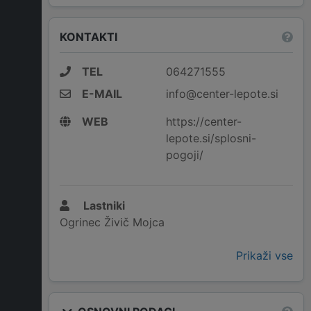
KONTAKTI
TEL
064271555
E-MAIL
info@center-lepote.si
WEB
https://center-
lepote.si/splosni-
pogoji/
Lastniki
Ogrinec Živič Mojca
Prikaži vse