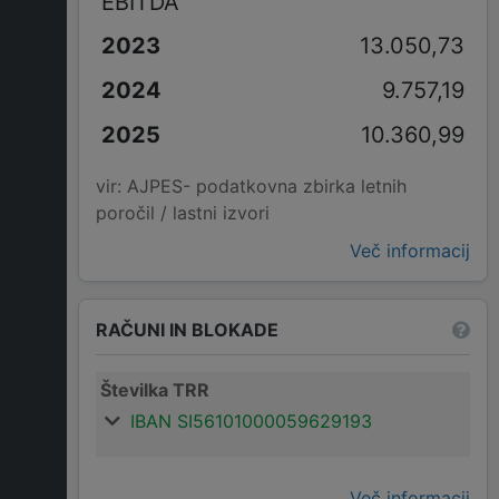
EBITDA
13.050,73
9.757,19
10.360,99
vir: AJPES- podatkovna zbirka letnih
poročil / lastni izvori
Več informacij
RAČUNI IN BLOKADE
Številka TRR
IBAN SI56101000059629193
Več informacij