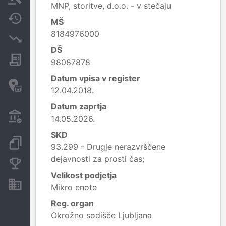
MNP, storitve, d.o.o. - v stečaju
Spremembe
MŠ
8184976000
Insolvenčni postopki
DŠ
Javna naročila
98087878
Datum vpisa v register
Davčne oaze in sumljive
12.04.2018.
transakcije
Datum zaprtja
Transakcije iz državnega
14.05.2026.
proračuna
SKD
Dokumenti in objave
93.299 - Drugje nerazvrščene
dejavnosti za prosti čas;
Konkurenčna podjetja
Velikost podjetja
Nepremičnine in sredstva
Mikro enote
Reg. organ
Okrožno sodišče Ljubljana