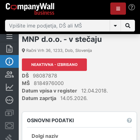
MNP d.o.o. - v stečaju
Povzetek
Račni Vrh 36
,
1233
,
Dob
,
Slovenija
Osnovni podatki
NEAKTIVNA - IZBRISANO
Odgovorne osebe in lastništvo
DŠ
98087878
MŠ
8184976000
Finančni podatki
Datum vpisa v register
12.04.2018.
Datum zaprtja
14.05.2026.
Poglobljena bonitetna ocena
Računi in blokade
OSNOVNI PODATKI
Zastavne pravice
Dolgi naziv
Sodni postopki