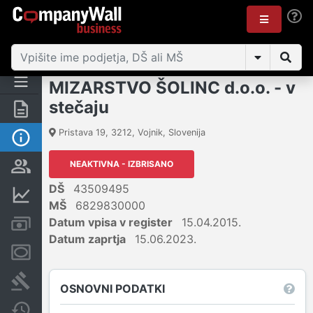
MIZARSTVO ŠOLINC d.o.o. - v
stečaju
Povzetek
Pristava 19
,
3212
,
Vojnik
,
Slovenija
Osnovni podatki
NEAKTIVNA - IZBRISANO
Odgovorne osebe in lastništvo
DŠ
43509495
Finančni podatki
MŠ
6829830000
Datum vpisa v register
15.04.2015.
Računi in blokade
Datum zaprtja
15.06.2023.
Zastavne pravice
Sodni postopki
OSNOVNI PODATKI
Spremembe