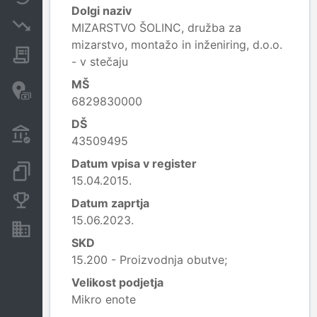
Dolgi naziv
Insolvenčni postopki
MIZARSTVO ŠOLINC, družba za
mizarstvo, montažo in inženiring, d.o.o.
Javna naročila
- v stečaju
Davčne oaze in sumljive
MŠ
transakcije
6829830000
DŠ
Transakcije iz državnega
43509495
proračuna
Datum vpisa v register
Dokumenti in objave
15.04.2015.
Konkurenčna podjetja
Datum zaprtja
15.06.2023.
Nepremičnine in sredstva
SKD
15.200 - Proizvodnja obutve;
Velikost podjetja
Mikro enote