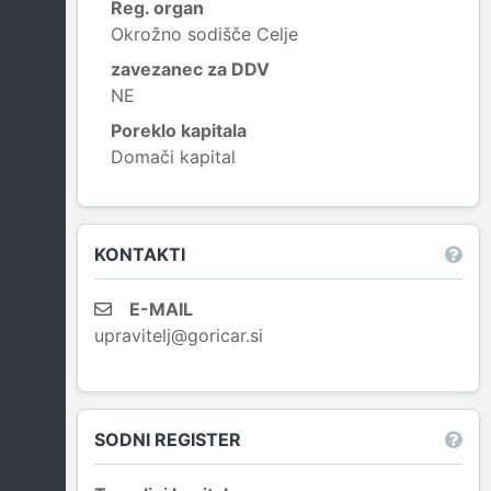
Reg. organ
Okrožno sodišče Celje
zavezanec za DDV
NE
Poreklo kapitala
Domači kapital
Leaflet
|
© OpenStreetMap contributors
KONTAKTI
E-MAIL
upravitelj@goricar.si
SODNI REGISTER