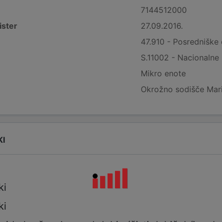
7144512000
ister
27.09.2016.
47.910 - Posredniške 
S.11002 - Nacionalne
Mikro enote
Okrožno sodišče Mar
KI
ki
ki