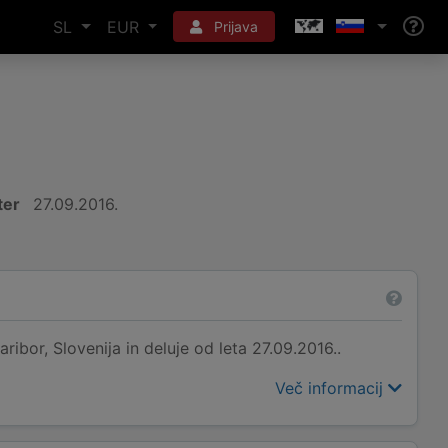
SL
EUR
Prijava
ter
27.09.2016.
ibor, Slovenija in deluje od leta 27.09.2016..
Več informacij