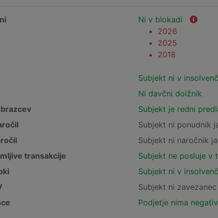
ni
Ni v blokadi
2026
2025
2018
Subjekt ni v insolven
Ni davčni dolžnik
obrazcev
Subjekt je redni pred
ročil
Subjekt ni ponudnik j
ročil
Subjekt ni naročnik ja
mljive transakcije
Subjekt ne posluje v 
pki
Subjekt ni v insolven
V
Subjekt ni zavezane
nce
Podjetje nima negativ