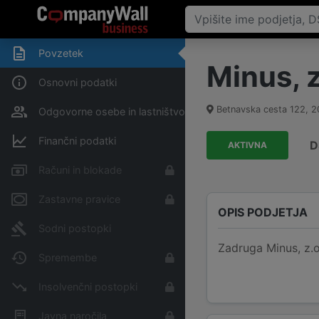
Povzetek
Minus, z
Osnovni podatki
Betnavska cesta 122
,
2
Odgovorne osebe in lastništvo
Finančni podatki
D
AKTIVNA
Računi in blokade
Zastavne pravice
OPIS PODJETJA
Sodni postopki
Zadruga Minus, z.o.
Spremembe
Insolvenčni postopki
Javna naročila