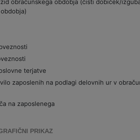
 izid obračunskega obdobja (čisti dobiček/izgub
 obdobja)
bveznosti
veznosti
oslovne terjatve
vilo zaposlenih na podlagi delovnih ur v obrač
ča na zaposlenega
GRAFIČNI PRIKAZ