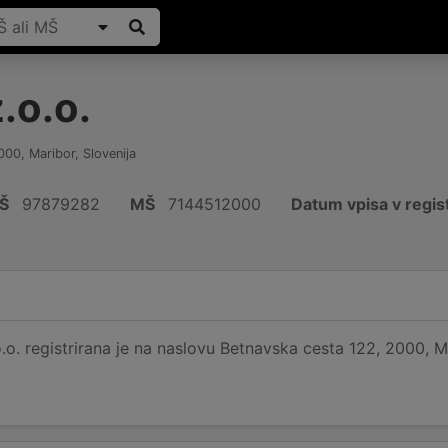
.o.o.
000
,
Maribor
,
Slovenija
Š
97879282
MŠ
7144512000
Datum vpisa v regis
o. registrirana je na naslovu Betnavska cesta 122, 2000, Mar