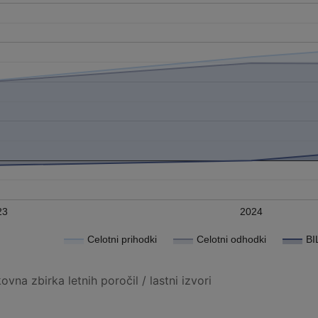
23
2024
Celotni prihodki
Celotni odhodki
BI
vna zbirka letnih poročil / lastni izvori