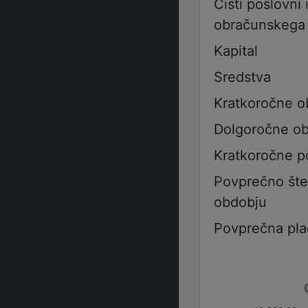
Čisti poslovni
obračunskega
Kapital
Sredstva
Kratkoročne o
Dolgoročne ob
Kratkoročne p
Povprečno šte
obdobju
Povprečna pla