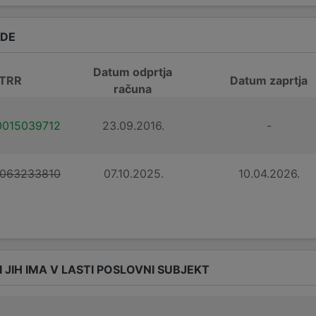
ADE
Datum odprtja
 TRR
Datum zaprtja
računa
0015039712
23.09.2016.
-
0063233810
07.10.2025.
10.04.2026.
I JIH IMA V LASTI POSLOVNI SUBJEKT