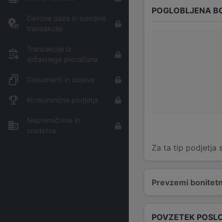
POGLOBLJENA B
Davčne oaze in sumljive
transakcije
Transakcije iz
državnega proračuna
Dokumenti in objave
Konkurenčna podjetja
Nepremičnine in
sredstva
Za ta tip podjetja
Prevzemi bonitetn
POVZETEK POSL