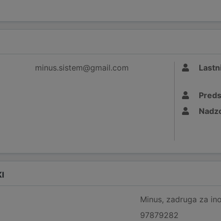
minus.sistem@gmail.com
Lastni
Preds
Nadzo
I
Minus, zadruga za ino
97879282