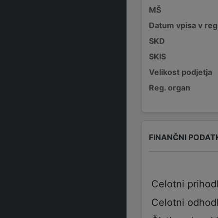
MŠ
Datum vpisa v reg
SKD
SKIS
Velikost podjetja
Reg. organ
FINANČNI PODAT
Celotni prihod
Celotni odhod