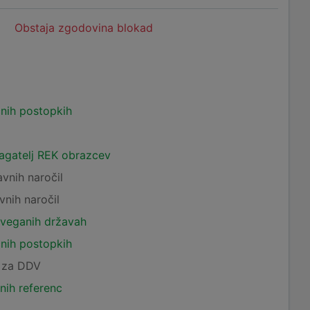
Obstaja zgodovina blokad
čnih postopkih
lagatelj REK obrazcev
avnih naročil
vnih naročil
tveganih državah
čnih postopkih
c za DDV
nih referenc