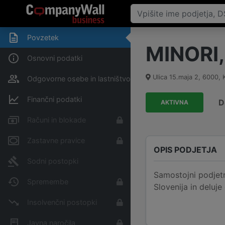
Povzetek
MINORI, 
Osnovni podatki
Ulica 15.maja 2
,
6000
,
Odgovorne osebe in lastništvo
Finančni podatki
D
AKTIVNA
Računi in blokade
Zastavne pravice
OPIS PODJETJA
Sodni postopki
Samostojni podjetn
Spremembe
Slovenija in deluj
Insolvenčni postopki
Javna naročila