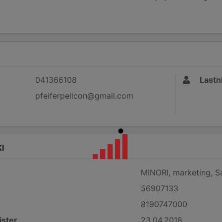
041366108
Lastni
pfeiferpelicon@gmail.com
I
MINORI, marketing, Sa
56907133
8190747000
ister
23.04.2018.