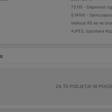
73.110 - Dejavnost og
S.14100 - Samozaposl
Velikost RS se ne izr
AJPES, izpostava Ko
KI
ZA TO PODJETJE NI POVZ