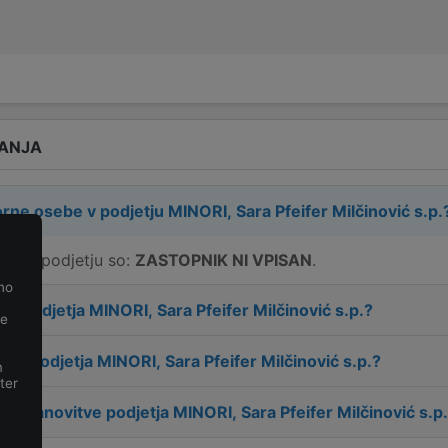
ANJA
rne osebe v podjetju
MINORI, Sara Pfeifer Milčinović s.p.
be v podjetju so:
ZASTOPNIK NI VPISAN
.
no
lov podjetja
MINORI, Sara Pfeifer Milčinović s.p.
?
je
takt podjetja
MINORI, Sara Pfeifer Milčinović s.p.
?
m
ter
m ustanovitve podjetja
MINORI, Sara Pfeifer Milčinović s.p.