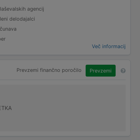
laševalskih agencij
eni delodajalci
ačunava
per
Več informacij
Prevzemi finančno poročilo
Prevzemi
ETKA