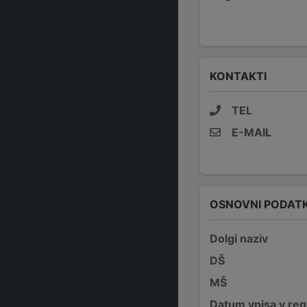
KONTAKTI
TEL
E-MAIL
OSNOVNI PODATK
Dolgi naziv
DŠ
MŠ
Datum vpisa v reg