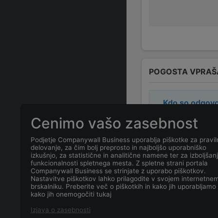
POGOSTA VPRAŠ
Kdo so odgovo
Cenimo vašo zasebnost
Odgovorne ose
Podjetje Companywall Business uporablja piškotke za pravil
delovanje, za čim bolj preprosto in najboljšo uporabniško
Kakšen je nas
izkušnjo, za statistične in analitične namene ter za izboljšan
funkcionalnosti spletnega mesta. Z spletne strani portala
Companywall Business se strinjate z uporabo piškotkov.
Kakšen je kon
Nastavitve piškotkov lahko prilagodite v svojem internetne
brskalniku. Preberite več o piškotkih in kako jih uporabljamo 
kako jih onemogočiti tukaj
Kateri je datu
Izjava o zasebnosti