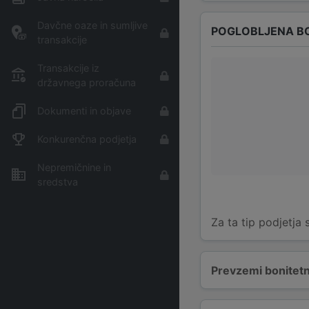
Davčne oaze in sumljive
POGLOBLJENA B
transakcije
Transakcije iz
državnega proračuna
Dokumenti in objave
Konkurenčna podjetja
Nepremičnine in
sredstva
Za ta tip podjetja
Prevzemi bonitetn