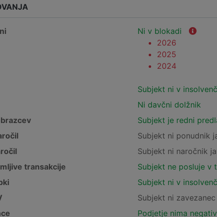
OVANJA
ni
Ni v blokadi
2026
2025
2024
Subjekt ni v insolven
Ni davčni dolžnik
obrazcev
Subjekt je redni pred
ročil
Subjekt ni ponudnik j
ročil
Subjekt ni naročnik ja
mljive transakcije
Subjekt ne posluje v 
pki
Subjekt ni v insolven
V
Subjekt ni zavezane
nce
Podjetje nima negativ