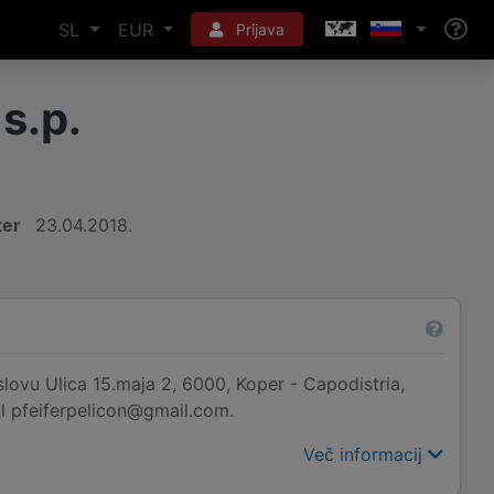
SL
EUR
Prijava
s.p.
ter
23.04.2018.
aslovu Ulica 15.maja 2, 6000, Koper - Capodistria,
ail pfeiferpelicon@gmail.com.
Več informacij