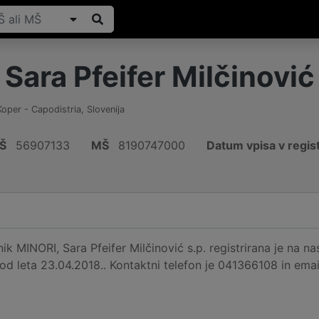
Sara Pfeifer Milčinović 
Koper - Capodistria
,
Slovenija
Š
56907133
MŠ
8190747000
Datum vpisa v regis
ik MINORI, Sara Pfeifer Milčinović s.p. registrirana je na n
e od leta 23.04.2018.. Kontaktni telefon je 041366108 in em