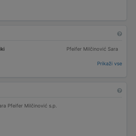
ki
Pfeifer Milčinović Sara
Prikaži vse
ra Pfeifer Milčinović s.p.