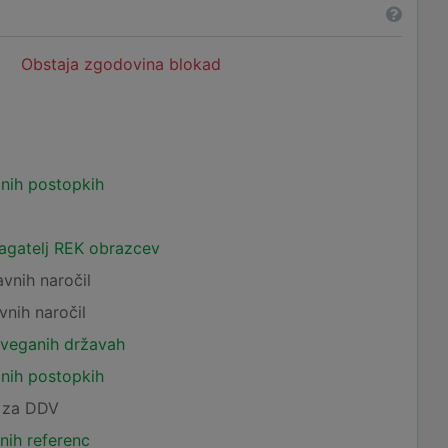
Obstaja zgodovina blokad
čnih postopkih
lagatelj REK obrazcev
avnih naročil
vnih naročil
tveganih državah
čnih postopkih
c za DDV
nih referenc