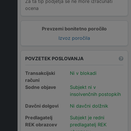
Za ta tip podjetja se ne more izračunati
ocena
Prevzemi bonitetno poročilo
Izvoz poročila
POVZETEK POSLOVANJA
Transakcijski
Ni v blokadi
računi
Sodne objave
Subjekt ni v
insolvenčnih postopkih
Davčni dolgovi
Ni davčni dolžnik
Predlagatelj
Subjekt je redni
REK obrazcev
predlagatelj REK