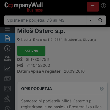
Miloš Osterc s.p.
Povzetek
Bresterniška ulica 119
,
2354
,
Bresternica
,
Slovenija
Osnovni podatki
AKTIVNA
Odgovorne osebe in lastništvo
DŠ
SI 17305756
MŠ
7140452000
Finančni podatki
Datum vpisa v register
20.09.2016.
Računi in blokade
OPIS PODJETJA
Zastavne pravice
Sodni postopki
Samostojni podjetnik Miloš Osterc s.p.
registrirana je na naslovu Bresterniška ulica
Spremembe