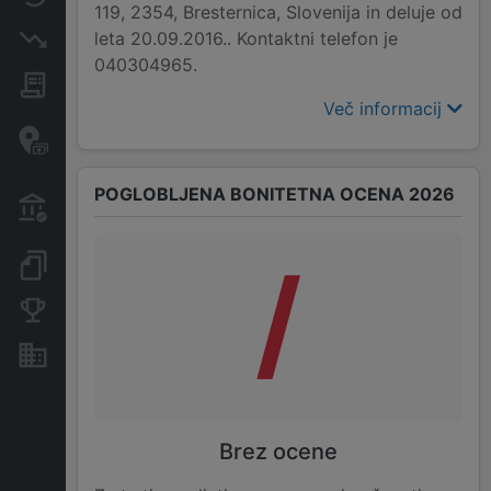
119, 2354, Bresternica, Slovenija in deluje od
leta 20.09.2016.. Kontaktni telefon je
Insolvenčni postopki
040304965.
Javna naročila
Več informacij
Davčne oaze in sumljive
transakcije
POGLOBLJENA BONITETNA OCENA 2026
Transakcije iz državnega
proračuna
/
Dokumenti in objave
Konkurenčna podjetja
Nepremičnine in sredstva
Brez ocene