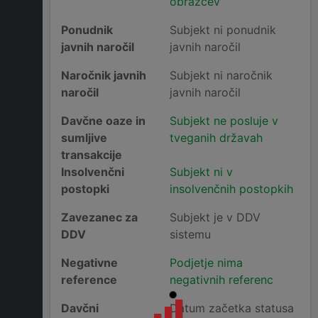
obrazcev
Ponudnik
Subjekt ni ponudnik
javnih naročil
javnih naročil
Naročnik javnih
Subjekt ni naročnik
naročil
javnih naročil
Davčne oaze in
Subjekt ne posluje v
sumljive
tveganih državah
transakcije
Insolvenčni
Subjekt ni v
postopki
insolvenčnih postopkih
Zavezanec za
Subjekt je v DDV
DDV
sistemu
Negativne
Podjetje nima
reference
negativnih referenc
Davčni
Datum začetka statusa