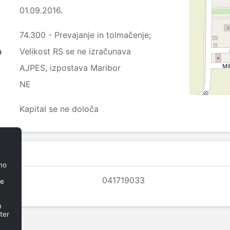
01.09.2016.
74.300 - Prevajanje in tolmačenje;
a
Velikost RS se ne izračunava
AJPES, izpostava Maribor
NE
Kapital se ne določa
no
041719033
je
m
ter