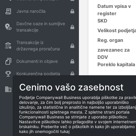
Datum vpisa v
Javna naročila
register
SKD
Davčne oaze in sumljive
transakcije
Velikost podjetj
Reg. organ
Transakcije iz
državnega proračuna
zavezanec za
DDV
Dokumenti in objave
Poreklo kapitala
Konkurenčna podjetja
Cenimo vašo zasebnost
Nepremičnine in
KONTAKTI
sredstva
Podjetje Companywall Business uporablja piškotke za pravil
delovanje, za čim bolj preprosto in najboljšo uporabniško
TEL
izkušnjo, za statistične in analitične namene ter za izboljšan
funkcionalnosti spletnega mesta. Z spletne strani portala
Companywall Business se strinjate z uporabo piškotkov.
Nastavitve piškotkov lahko prilagodite v svojem internetne
brskalniku. Preberite več o piškotkih in kako jih uporabljamo 
kako jih onemogočiti tukaj