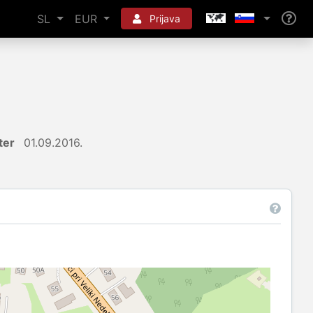
SL
EUR
Prijava
ter
01.09.2016.