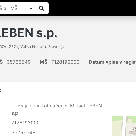
LEBEN s.p.
 57A
,
2274
,
Velika Nedelja
,
Slovenija
Š
35766549
MŠ
7128193000
Datum vpisa v regis
I
Prevajanje in tolmačenje, Mihael LEBEN
s.p.
7128193000
35766549