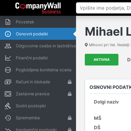
Povzetek
Mihael 
Osnovni podatki
Mihovci pri Vel. Nedelji
Odgovorne osebe in lastništvo
Finančni podatki
D
AKTIVNA
Poglobljena bonitetna ocena
Računi in blokade
OSNOVNI PODATK
Zastavne pravice
Dolgi naziv
Sodni postopki
Spremembe
MŠ
DŠ
Insolvenčni postopki