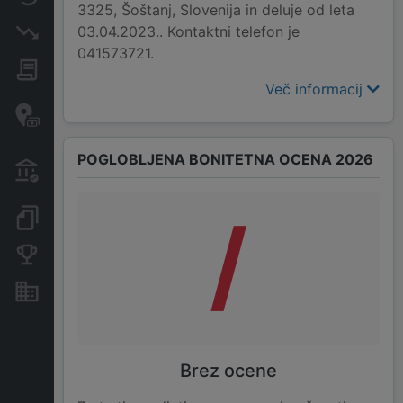
3325, Šoštanj, Slovenija in deluje od leta
03.04.2023.. Kontaktni telefon je
Insolvenčni postopki
041573721.
Javna naročila
Več informacij
Davčne oaze in sumljive
transakcije
POGLOBLJENA BONITETNA OCENA 2026
Transakcije iz državnega
proračuna
/
Dokumenti in objave
Konkurenčna podjetja
Nepremičnine in sredstva
Brez ocene