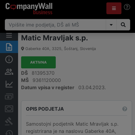
Matic Mravljak s.p.
Povzetek
Gaberke 40A
,
3325
,
Šoštanj
,
Slovenija
Osnovni podatki
AKTIVNA
Odgovorne osebe in lastništvo
DŠ
81395370
MŠ
9361120000
Finančni podatki
Datum vpisa v register
03.04.2023.
Računi in blokade
OPIS PODJETJA
Zastavne pravice
Sodni postopki
Samostojni podjetnik Matic Mravljak s.p.
registrirana je na naslovu Gaberke 40A,
Spremembe