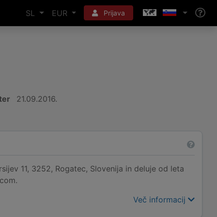
SL
EUR
Prijava
ter
21.09.2016.
ijev 11, 3252, Rogatec, Slovenija in deluje od leta
.com.
Več informacij