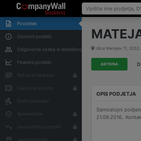
Povzetek
MATEJA 
Osnovni podatki
Ulica Mersijev 11
,
3252
Odgovorne osebe in lastništvo
Finančni podatki
D
AKTIVNA
Računi in blokade
Zastavne pravice
OPIS PODJETJA
Sodni postopki
Samostojni podjetn
Spremembe
21.09.2016.. Kont
Insolvenčni postopki
Javna naročila