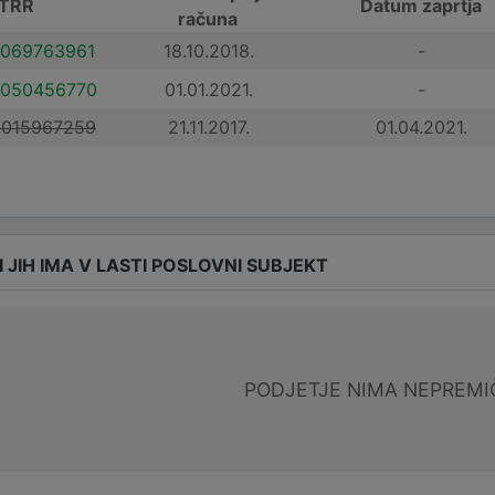
 TRR
Datum zaprtja
računa
3069763961
18.10.2018.
-
0050456770
01.01.2021.
-
8015967259
21.11.2017.
01.04.2021.
I JIH IMA V LASTI POSLOVNI SUBJEKT
PODJETJE NIMA NEPREMI