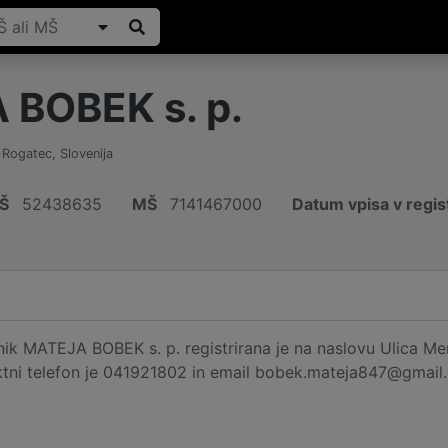
BOBEK s. p.
,
Rogatec
,
Slovenija
Š
52438635
MŠ
7141467000
Datum vpisa v regis
ik MATEJA BOBEK s. p. registrirana je na naslovu Ulica Mers
aktni telefon je 041921802 in email bobek.mateja847@gmail