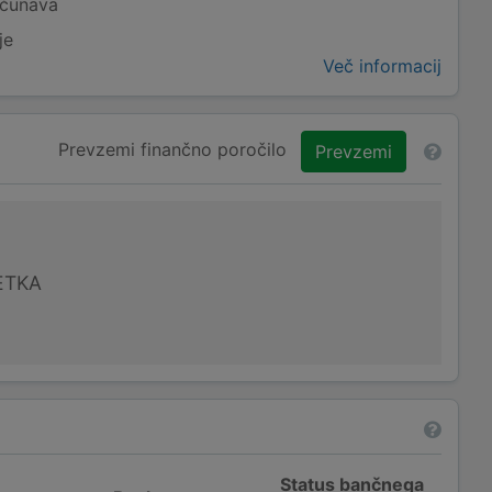
ačunava
je
Več informacij
Prevzemi finančno poročilo
Prevzemi
ETKA
Status bančnega