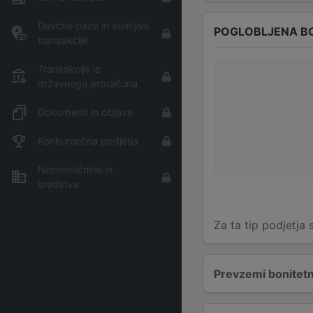
Davčne oaze in sumljive
POGLOBLJENA B
transakcije
Transakcije iz
državnega proračuna
Dokumenti in objave
Konkurenčna podjetja
Nepremičnine in
sredstva
Za ta tip podjetja
Prevzemi bonitetn