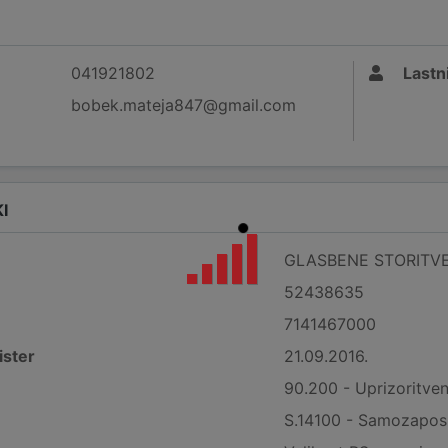
041921802
Lastni
bobek.mateja847@gmail.com
I
GLASBENE STORITVE
52438635
7141467000
ister
21.09.2016.
90.200 - Uprizoritve
S.14100 - Samozaposl