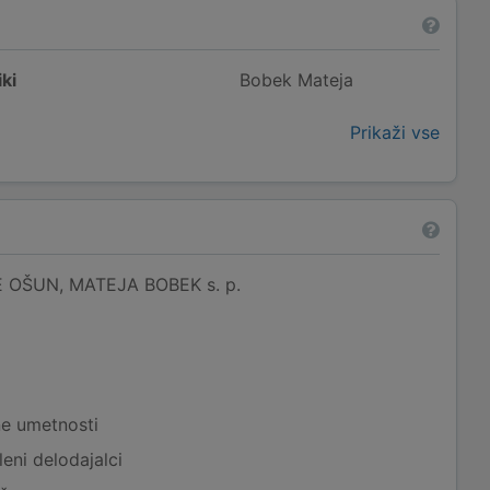
ki
Bobek Mateja
Prikaži vse
 OŠUN, MATEJA BOBEK s. p.
ne umetnosti
eni delodajalci