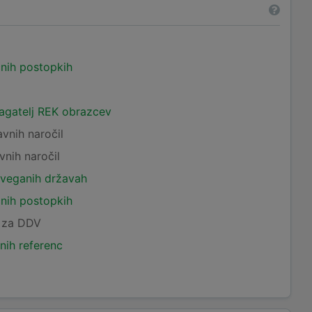
čnih postopkih
lagatelj REK obrazcev
avnih naročil
vnih naročil
tveganih državah
čnih postopkih
c za DDV
nih referenc