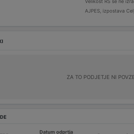
Velikost RS se ne izr
AJPES, izpostava Cel
KI
ZA TO PODJETJE NI POVZ
ADE
Datum odprtja