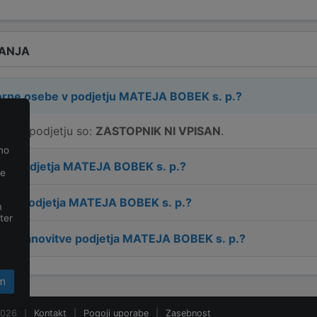
ANJA
rne osebe v podjetju
MATEJA BOBEK s. p.
?
be v podjetju so:
ZASTOPNIK NI VPISAN
.
no
lov podjetja
MATEJA BOBEK s. p.
?
je
takt podjetja
MATEJA BOBEK s. p.
?
m
ter
m ustanovitve podjetja
MATEJA BOBEK s. p.
?
m
2026
|
Kontakt
|
Pogoji uporabe
|
Zasebnost