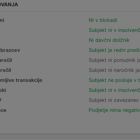
OVANJA
ni
Ni v blokadi
Subjekt ni v insolven
Ni davčni dolžnik
obrazcev
Subjekt je redni pred
ročil
Subjekt ni ponudnik j
ročil
Subjekt ni naročnik ja
mljive transakcije
Subjekt ne posluje v 
pki
Subjekt ni v insolven
V
Subjekt ni zavezane
nce
Podjetje nima negativ