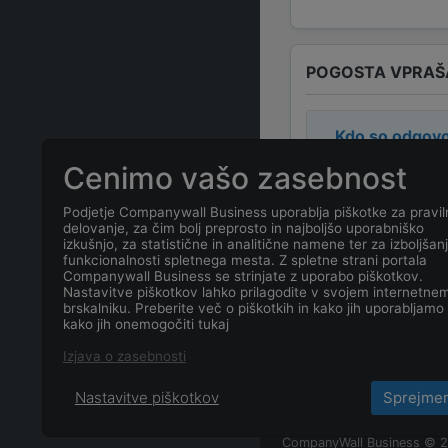
POGOSTA VPRAŠ
Kdo so odgovo
Cenimo vašo zasebnost
Odgovorne ose
Podjetje Companywall Business uporablja piškotke za pravil
delovanje, za čim bolj preprosto in najboljšo uporabniško
Kakšen je nas
izkušnjo, za statistične in analitične namene ter za izboljšan
funkcionalnosti spletnega mesta. Z spletne strani portala
Companywall Business se strinjate z uporabo piškotkov.
Kakšen je kon
Nastavitve piškotkov lahko prilagodite v svojem internetne
brskalniku. Preberite več o piškotkih in kako jih uporabljamo 
kako jih onemogočiti tukaj
Kateri je datu
Izjava o zasebnosti
Nastavitve piškotkov
Sprejme
CompanyWall Business © 