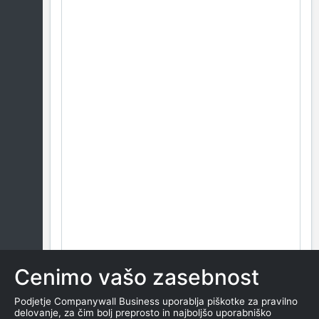
Cenimo vašo zasebnost
Podjetje Companywall Business uporablja piškotke za pravilno
delovanje, za čim bolj preprosto in najboljšo uporabniško