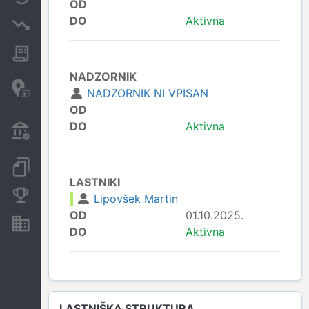
OD
DO
Aktivna
Insolvenčni postopki
Javna naročila
NADZORNIK
Davčne oaze in sumljive
NADZORNIK NI VPISAN
transakcije
OD
Transakcije iz državnega
DO
Aktivna
proračuna
Dokumenti in objave
LASTNIKI
Konkurenčna podjetja
Lipovšek Martin
OD
01.10.2025.
Nepremičnine in sredstva
DO
Aktivna
LASTNIŠKA STRUKTURA