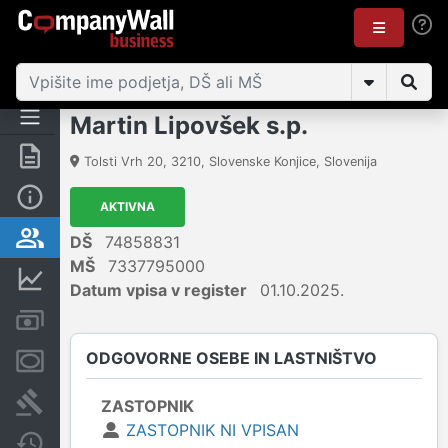
Martin Lipovšek s.p.
Povzetek
Tolsti Vrh 20
,
3210
,
Slovenske Konjice
,
Slovenija
Osnovni podatki
AKTIVNA
Odgovorne osebe in lastništvo
DŠ
74858831
MŠ
7337795000
Finančni podatki
Datum vpisa v register
01.10.2025.
Računi in blokade
ODGOVORNE OSEBE IN LASTNIŠTVO
Zastavne pravice
Sodni postopki
ZASTOPNIK
ZASTOPNIK NI VPISAN
Spremembe