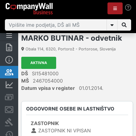
MARKO BUTINAR - odvetnik
Povzetek
Obala 114
,
6320
,
Portorož - Portorose
,
Slovenija
Osnovni podatki
AKTIVNA
Odgovorne osebe in lastništvo
DŠ
SI15481000
MŠ
2467054000
Finančni podatki
Datum vpisa v register
01.01.2014.
Računi in blokade
ODGOVORNE OSEBE IN LASTNIŠTVO
Zastavne pravice
Sodni postopki
ZASTOPNIK
ZASTOPNIK NI VPISAN
Spremembe