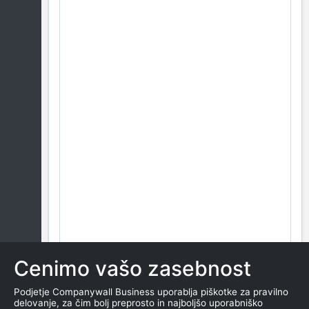
Cenimo vašo zasebnost
Podjetje Companywall Business uporablja piškotke za pravilno
delovanje, za čim bolj preprosto in najboljšo uporabniško