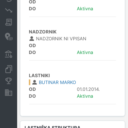
OD
DO
Aktivna
Insolvenčni postopki
Javna naročila
NADZORNIK
Davčne oaze in sumljive
NADZORNIK NI VPISAN
transakcije
OD
Transakcije iz državnega
DO
Aktivna
proračuna
Dokumenti in objave
LASTNIKI
Konkurenčna podjetja
BUTINAR MARKO
OD
01.01.2014.
Nepremičnine in sredstva
DO
Aktivna
LASTNIŠKA STRUKTURA