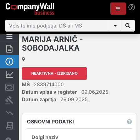
MARIJA ARNIČ -
SOBODAJALKA
Povzetek
Osnovni podatki
NEAKTIVNA - IZBRISANO
Finančni podatki
MŠ
2889714000
Zastavne pravice
Datum vpisa v register
09.06.2025.
Datum zaprtja
29.09.2025.
Sodni postopki
Insolvenčni postopki
OSNOVNI PODATKI
Javna naročila
Dolgi naziv
Davčne oaze in sumljive