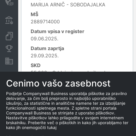
MARIJA ARNIČ - SOBODAJALKA
transakcije
MŠ
Transakcije iz državnega
2889714000
proračuna
Datum vpisa v register
Dokumenti in objave
09.06.2025.
Datum zaprtja
Konkurenčna podjetja
29.09.2025.
Nepremičnine in sredstva
SKD
55.203 - Oddajanje zasebnih sob
gostom;
Cenimo vašo zasebnost
Reg. organ
Podjetje Companywall Business uporablja piškotke za pravilno
AJPES, izpostava Velenje
delovanje, za čim bolj preprosto in najboljšo uporabniško
izkušnjo, za statistične in analitične namene ter za izboljšanje
zavezanec za DDV
funkcionalnosti spletnega mesta. Z spletne strani portala
Companywall Business se strinjate z uporabo piškotkov.
NE
Nastavitve piškotkov lahko prilagodite v svojem internetnem
brskalniku. Preberite več o piškotkih in kako jih uporabljamo ter
Poreklo kapitala
kako jih onemogočiti tukaj
Kapital se ne določa