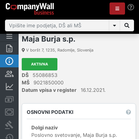
Maja Burja s.p.
Povzetek
V boršt 7
,
1235
,
Radomlje
,
Slovenija
Osnovni podatki
AKTIVNA
Odgovorne osebe in lastništvo
DŠ
55086853
MŠ
9021850000
Finančni podatki
Datum vpisa v register
16.12.2021.
Računi in blokade
OSNOVNI PODATKI
Zastavne pravice
Sodni postopki
Dolgi naziv
Poslovno svetovanje, Maja Burja s.p.
Spremembe