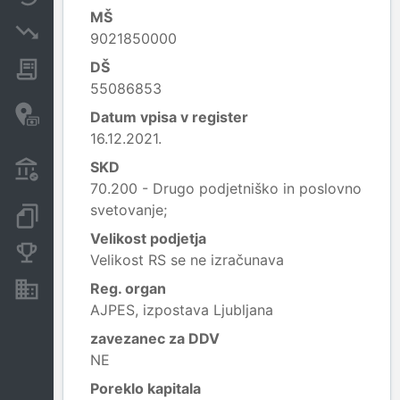
MŠ
Insolvenčni postopki
9021850000
DŠ
Javna naročila
55086853
Davčne oaze in sumljive
Datum vpisa v register
transakcije
16.12.2021.
Transakcije iz državnega
SKD
proračuna
70.200 - Drugo podjetniško in poslovno
svetovanje;
Dokumenti in objave
Velikost podjetja
Konkurenčna podjetja
Velikost RS se ne izračunava
Reg. organ
Nepremičnine in sredstva
AJPES, izpostava Ljubljana
zavezanec za DDV
NE
Poreklo kapitala