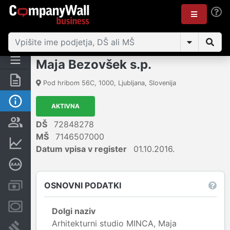
Maja Bezovšek s.p.
Povzetek
Pod hribom 56C
,
1000
,
Ljubljana
,
Slovenija
Osnovni podatki
AKTIVNA
Odgovorne osebe in lastništvo
DŠ
72848278
MŠ
7146507000
Finančni podatki
Datum vpisa v register
01.10.2016.
Poglobljena bonitetna ocena
OSNOVNI PODATKI
Računi in blokade
Zastavne pravice
Dolgi naziv
Arhitekturni studio MINCA, Maja
Sodni postopki