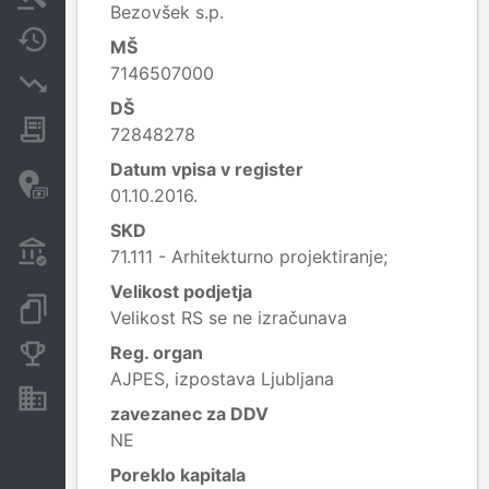
Bezovšek s.p.
Spremembe
MŠ
7146507000
Insolvenčni postopki
DŠ
Javna naročila
72848278
Datum vpisa v register
Davčne oaze in sumljive
01.10.2016.
transakcije
SKD
Transakcije iz državnega
71.111 - Arhitekturno projektiranje;
proračuna
Velikost podjetja
Dokumenti in objave
Velikost RS se ne izračunava
Reg. organ
Konkurenčna podjetja
AJPES, izpostava Ljubljana
Nepremičnine in sredstva
zavezanec za DDV
NE
Poreklo kapitala