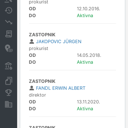
prokurist
OD
12.10.2016.
Spremembe
DO
Aktivna
Insolvenčni postopki
Javna naročila
ZASTOPNIK
JAKOPOVIC JÜRGEN
Davčne oaze in sumljive
prokurist
transakcije
OD
14.05.2018.
DO
Aktivna
Transakcije iz državnega
proračuna
Dokumenti in objave
ZASTOPNIK
FANDL ERWIN ALBERT
Konkurenčna podjetja
direktor
OD
13.11.2020.
Nepremičnine in sredstva
DO
Aktivna
ZASTOPNIK