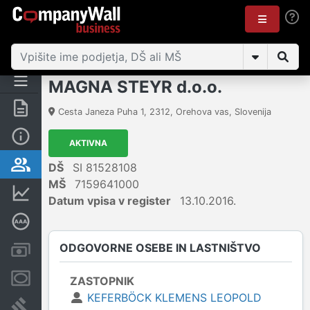
MAGNA STEYR d.o.o.
Povzetek
Cesta Janeza Puha 1
,
2312
,
Orehova vas
,
Slovenija
Osnovni podatki
AKTIVNA
Odgovorne osebe in lastništvo
DŠ
SI 81528108
MŠ
7159641000
Finančni podatki
Datum vpisa v register
13.10.2016.
Poglobljena bonitetna ocena
ODGOVORNE OSEBE IN LASTNIŠTVO
Računi in blokade
Zastavne pravice
ZASTOPNIK
KEFERBÖCK KLEMENS LEOPOLD
Sodni postopki