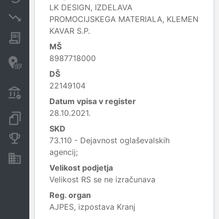
LK DESIGN, IZDELAVA
Insolvenčni postopki
PROMOCIJSKEGA MATERIALA, KLEMEN
KAVAR S.P.
Javna naročila
MŠ
Davčne oaze in sumljive
8987718000
transakcije
DŠ
22149104
Transakcije iz državnega
proračuna
Datum vpisa v register
28.10.2021.
Dokumenti in objave
SKD
Konkurenčna podjetja
73.110 - Dejavnost oglaševalskih
agencij;
Nepremičnine in sredstva
Velikost podjetja
Velikost RS se ne izračunava
Reg. organ
AJPES, izpostava Kranj