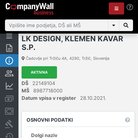
LK DESIGN, KLEMEN KAVAR
S.P.
Povzetek
Čadovlje pri Tržiču 4A
,
4290
,
Tržič
,
Slovenija
Osnovni podatki
AKTIVNA
Odgovorne osebe in lastništvo
DŠ
22149104
Finančni podatki
MŠ
8987718000
Datum vpisa v register
28.10.2021.
Računi in blokade
Zastavne pravice
OSNOVNI PODATKI
Sodni postopki
Dolgi naziv
Spremembe