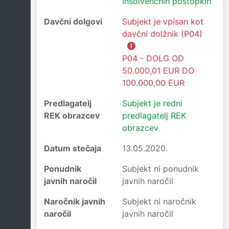
insolvenčnih postopkih
Davčni dolgovi
Subjekt je vpisan kot
davčni dolžnik (P04)
P04 - DOLG OD
50.000,01 EUR DO
100.000,00 EUR
Predlagatelj
Subjekt je redni
REK obrazcev
predlagatelj REK
obrazcev
Datum stečaja
13.05.2020.
Ponudnik
Subjekt ni ponudnik
javnih naročil
javnih naročil
Naročnik javnih
Subjekt ni naročnik
naročil
javnih naročil