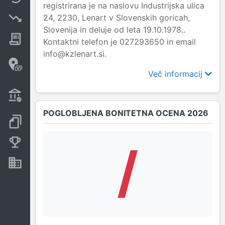
registrirana je na naslovu Industrijska ulica
24, 2230, Lenart v Slovenskih goricah,
Insolvenčni postopki
Slovenija in deluje od leta 19.10.1978..
Javna naročila
Kontaktni telefon je 027293650 in email
info@kzlenart.si.
Davčne oaze in sumljive
transakcije
Več informacij
Transakcije iz državnega
proračuna
POGLOBLJENA BONITETNA OCENA 2026
Dokumenti in objave
Konkurenčna podjetja
/
Nepremičnine in sredstva