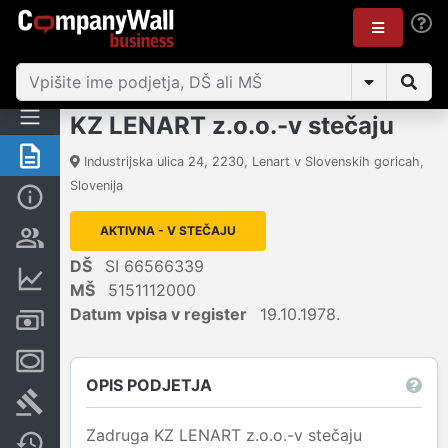
KZ LENART z.o.o.-v stečaju
Povzetek
Industrijska ulica 24
,
2230
,
Lenart v Slovenskih goricah
,
Slovenija
Osnovni podatki
AKTIVNA - V STEČAJU
Odgovorne osebe in lastništvo
DŠ
SI 66566339
Finančni podatki
MŠ
5151112000
Datum vpisa v register
19.10.1978.
Računi in blokade
Zastavne pravice
OPIS PODJETJA
Sodni postopki
Zadruga KZ LENART z.o.o.-v stečaju
Spremembe