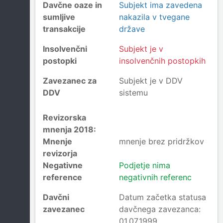
Davčne oaze in
Subjekt ima zavedena
sumljive
nakazila v tvegane
transakcije
države
Insolvenčni
Subjekt je v
postopki
insolvenčnih postopkih
Zavezanec za
Subjekt je v DDV
DDV
sistemu
Revizorska
mnenja 2018:
Mnenje
mnenje brez pridržkov
revizorja
Negativne
Podjetje nima
reference
negativnih referenc
Davčni
Datum začetka statusa
zavezanec
davčnega zavezanca:
01.07.1999