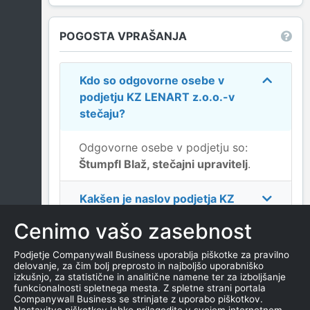
POGOSTA VPRAŠANJA
Kdo so odgovorne osebe v
podjetju
KZ LENART z.o.o.-v
stečaju
?
Odgovorne osebe v podjetju so:
Štumpfl Blaž, stečajni upravitelj
.
Kakšen je naslov podjetja
KZ
LENART z.o.o.-v stečaju
?
Cenimo vašo zasebnost
Kakšen je kontakt podjetja
Podjetje Companywall Business uporablja piškotke za pravilno
delovanje, za čim bolj preprosto in najboljšo uporabniško
KZ LENART z.o.o.-v stečaju
?
izkušnjo, za statistične in analitične namene ter za izboljšanje
funkcionalnosti spletnega mesta. Z spletne strani portala
Companywall Business se strinjate z uporabo piškotkov.
Kateri je datum ustanovitve