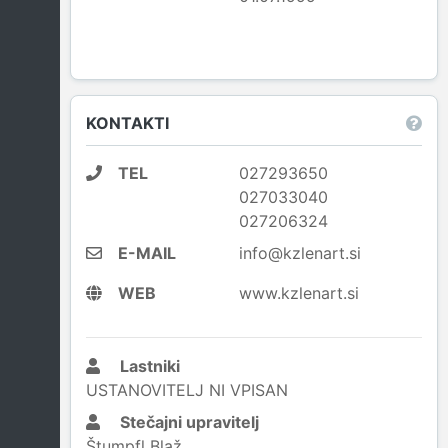
KONTAKTI
TEL
027293650
027033040
027206324
E-MAIL
info@kzlenart.si
WEB
www.kzlenart.si
Lastniki
USTANOVITELJ NI VPISAN
Stečajni upravitelj
Štumpfl Blaž