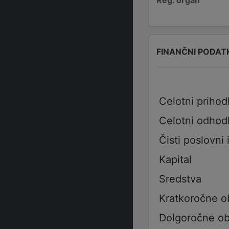
FINANČNI PODAT
Celotni prihod
Celotni odhod
Čisti poslovni 
Kapital
Sredstva
Kratkoročne o
Dolgoročne ob