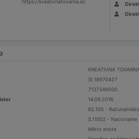
https://kreativnatovarna.si/
Direk
Direk
I
KREATIVNA TOVARNA, o
SI 18970427
7137346000
ister
14.09.2016.
62.100 - Računalnišk
S.11002 - Nacionalne
Mikro enote
Okrožno sodišče Ljub