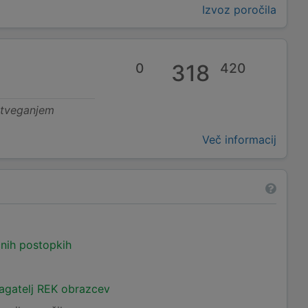
Izvoz poročila
0
318
420
 tveganjem
Več informacij
čnih postopkih
lagatelj REK obrazcev