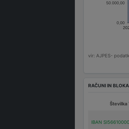
50.000,00
0,00
20
vir: AJPES- podatko
RAČUNI IN BLOK
Številka
IBAN SI5661000