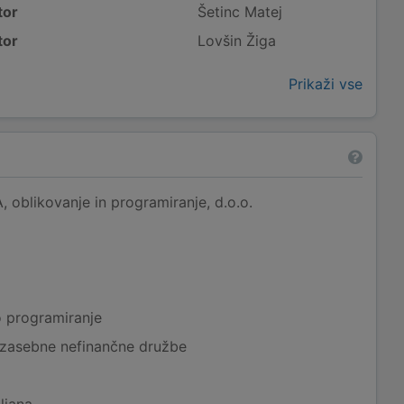
tor
Šetinc Matej
tor
Lovšin Žiga
Prikaži vse
blikovanje in programiranje, d.o.o.
o programiranje
 zasebne nefinančne družbe
ljana