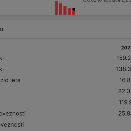
KI
202
ki
159.
ki
138.
izid leta
16.
82.3
119.
bveznosti
25.8
veznosti