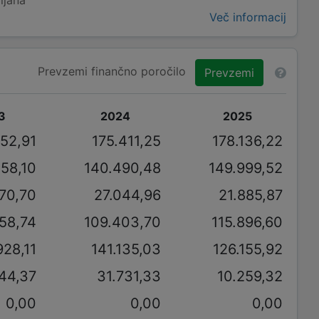
Več informacij
Prevzemi finančno poročilo
Prevzemi
3
2024
2025
252,91
175.411,25
178.136,22
358,10
140.490,48
149.999,52
870,70
27.044,96
21.885,87
58,74
109.403,70
115.896,60
928,11
141.135,03
126.155,92
44,37
31.731,33
10.259,32
0,00
0,00
0,00