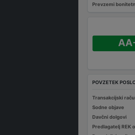
Prevzemi bonitetn
AA
POVZETEK POSL
Transakcijski raču
Sodne objave
Davčni dolgovi
Predlagatelj REK 