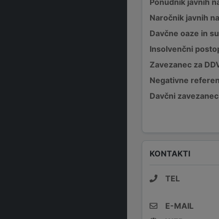
Ponudnik javnih na
Naročnik javnih na
Davčne oaze in su
Insolvenčni posto
Zavezanec za DD
Negativne refere
Davčni zavezanec
KONTAKTI
TEL
E-MAIL