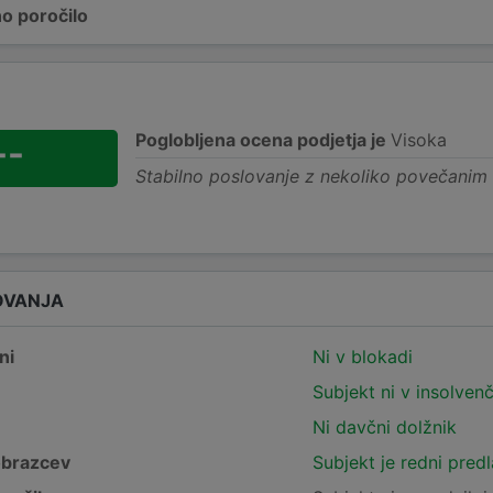
o poročilo
Poglobljena ocena podjetja je
Visoka
--
Stabilno poslovanje z nekoliko povečanim
OVANJA
ni
Ni v blokadi
Subjekt ni v insolven
Ni davčni dolžnik
obrazcev
Subjekt je redni pred