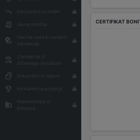
Insolvenčni postopki
CERTIFIKAT BON
Javna naročila
Davčne oaze in sumljive
transakcije
Transakcije iz
državnega proračuna
Dokumenti in objave
Konkurenčna podjetja
Nepremičnine in
sredstva