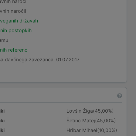
avnih naročil
vnih naročil
tveganih državah
čnih postopkih
temu
nih referenc
a davčnega zavezanca: 01.07.2017
ki
Lovšin Žiga(45,00%)
ki
Šetinc Matej(45,00%)
ki
Hribar Mihael(10,00%)