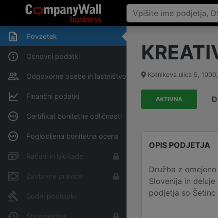
Povzetek
KREATI
Osnovni podatki
Kotnikova ulica 5
,
1000
Odgovorne osebe in lastništvo
Finančni podatki
D
AKTIVNA
Certifikat bonitetne odličnosti
Poglobljena bonitetna ocena
OPIS PODJETJA
Računi in blokade
Družba z omejeno 
Zastavne pravice
Slovenija in deluje
podjetja so Šetinc 
Sodni postopki
Spremembe