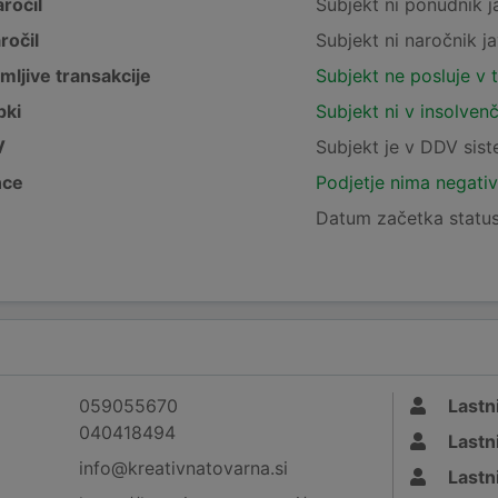
ročil
Subjekt ni ponudnik j
ročil
Subjekt ni naročnik ja
mljive transakcije
Subjekt ne posluje v 
pki
Subjekt ni v insolven
V
Subjekt je v DDV sis
nce
Podjetje nima negativ
Datum začetka status
059055670
Lastni
040418494
Lastni
info@kreativnatovarna.si
Lastni