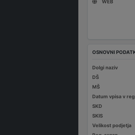
WEB
OSNOVNI PODATK
Dolgi naziv
DŠ
MŠ
Datum vpisa v reg
SKD
SKIS
Velikost podjetja
Reg. organ