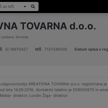
VNA TOVARNA d.o.o.
,
Ljubljana
,
Slovenija
Š
SI 18970427
MŠ
7137346000
Datum vpisa v reg
odgovornostjo KREATIVNA TOVARNA d.o.o. registrirana je na
 od leta 14.09.2016.. Kontaktni telefon je 059055670 in emai
Matej- direktor, Lovšin Žiga- direktor