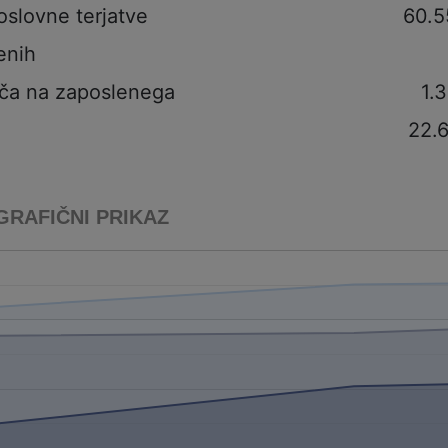
oslovne terjatve
60.5
enih
ča na zaposlenega
1.
22.
GRAFIČNI PRIKAZ