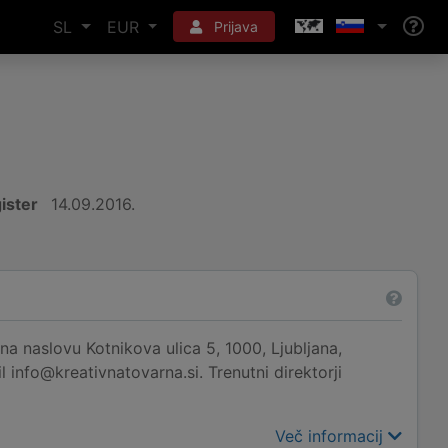
SL
EUR
Prijava
ister
14.09.2016.
 naslovu Kotnikova ulica 5, 1000, Ljubljana,
l info@kreativnatovarna.si. Trenutni direktorji
Več informacij