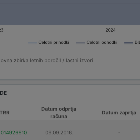
23
2024
Celotni prihodki
Celotni odhodki
BI
vna zbirka letnih poročil / lastni izvori
ADE
Datum odprtja
 TRR
Datum zaprtja
računa
0014926610
09.09.2016.
-