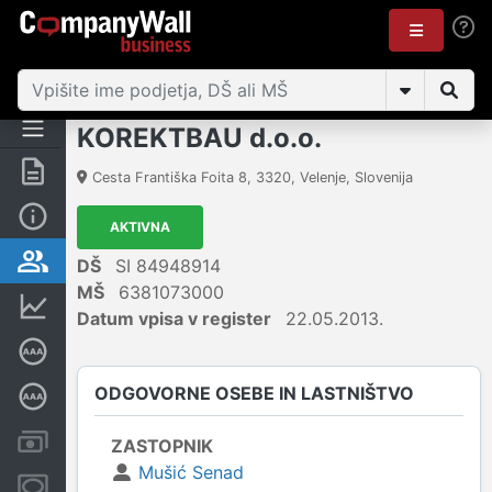
KOREKTBAU d.o.o.
Povzetek
Cesta Františka Foita 8
,
3320
,
Velenje
,
Slovenija
Osnovni podatki
AKTIVNA
Odgovorne osebe in lastništvo
DŠ
SI 84948914
MŠ
6381073000
Finančni podatki
Datum vpisa v register
22.05.2013.
Certifikat bonitetne odličnosti
ODGOVORNE OSEBE IN LASTNIŠTVO
Poglobljena bonitetna ocena
Računi in blokade
ZASTOPNIK
Mušić Senad
Zastavne pravice