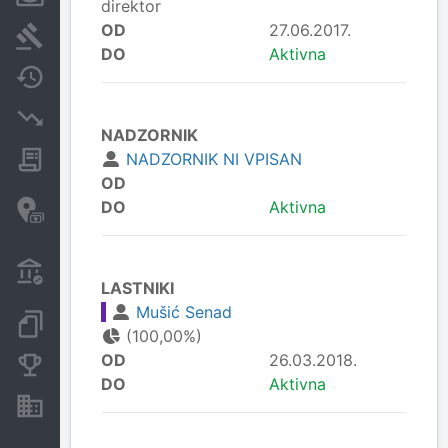
direktor
OD
27.06.2017.
Sodni postopki
DO
Aktivna
Spremembe
Insolvenčni postopki
NADZORNIK
NADZORNIK NI VPISAN
Javna naročila
OD
Davčne oaze in sumljive
DO
Aktivna
transakcije
Transakcije iz državnega
proračuna
LASTNIKI
Mušić Senad
Dokumenti in objave
(100,00%)
OD
26.03.2018.
Konkurenčna podjetja
DO
Aktivna
Nepremičnine in sredstva