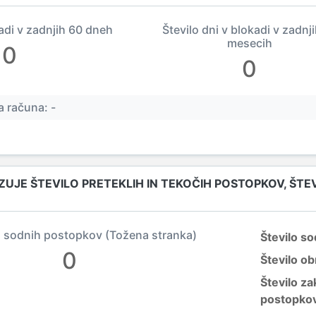
kadi v zadnjih 60 dneh
Število dni v blokadi v zadnj
mesecih
0
0
 računa: -
ZUJE ŠTEVILO PRETEKLIH IN TEKOČIH POSTOPKOV, ŠT
 sodnih postopkov (Tožena stranka)
Število s
0
Število o
Število za
postopko