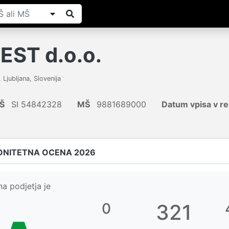
EST d.o.o.
,
Ljubljana
,
Slovenija
Š
SI 54842328
MŠ
9881689000
Datum vpisa v re
ONITETNA OCENA 2026
a podjetja je
0
321