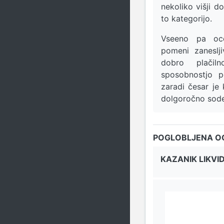
nekoliko višji do
to kategorijo.
Vseeno pa o
pomeni zaneslj
dobro plačil
sposobnostjo p
zaradi česar je
dolgoročno sode
POGLOBLJENA O
KAZANIK LIKVI