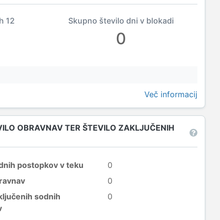
ih 12
Skupno število dni v blokadi
0
Več informacij
EVILO OBRAVNAV TER ŠTEVILO ZAKLJUČENIH
odnih postopkov v teku
0
bravnav
0
ključenih sodnih
0
v