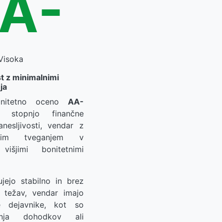
A-
Visoka
st z minimalnimi
ja
onitetno oceno
AA-
o stopnjo finančne
anesljivosti, vendar z
čjim tveganjem v
višjimi bonitetnimi
ujejo stabilno in brez
h težav, vendar imajo
e dejavnike, kot so
anja dohodkov ali