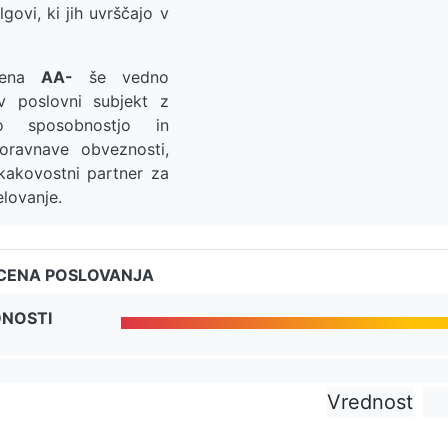
lgovi, ki jih uvrščajo v
cena
AA-
še vedno
iv poslovni subjekt z
no sposobnostjo in
oravnave obveznosti,
 kakovostni partner za
lovanje.
CENA POSLOVANJA
DNOSTI
Vrednost