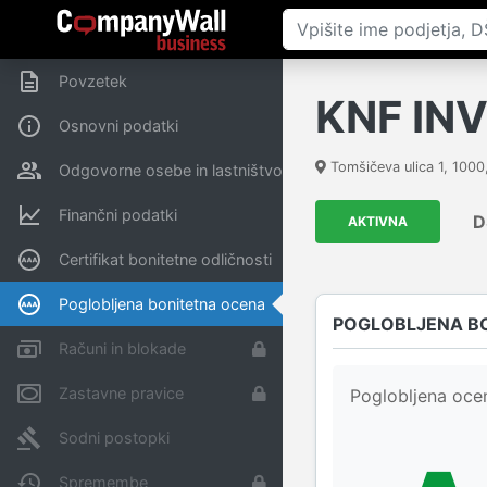
Povzetek
KNF INV
Osnovni podatki
Tomšičeva ulica 1
,
1000
Odgovorne osebe in lastništvo
Finančni podatki
D
AKTIVNA
Certifikat bonitetne odličnosti
Poglobljena bonitetna ocena
POGLOBLJENA B
Računi in blokade
Zastavne pravice
Poglobljena ocen
Sodni postopki
Spremembe