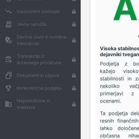
A
Insolvenčni postopki
Javna naročila
Davčne oaze in sumljive
transakcije
Visoka stabilno
dejavniki tvegan
Transakcije iz
državnega proračuna
Podjetja z b
kažejo visok
Dokumenti in objave
stabilnosti in z
nekoliko ve
Konkurenčna podjetja
primerjavi z 
ocenami.
Nepremičnine in
sredstva
Ta podjetja del
resnih finančni
lahko določen
občasna nih