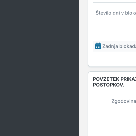
Število dni v blo
Zadnja blokada
POVZETEK PRIKA
POSTOPKOV.
Zgodovina