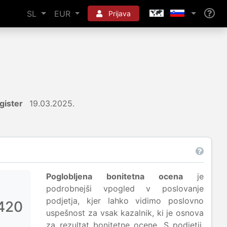
SL
EUR
Prijava
gister
19.03.2025.
Poglobljena bonitetna ocena
je
podrobnejši vpogled v poslovanje
podjetja, kjer lahko vidimo poslovno
420
uspešnost za vsak kazalnik, ki je osnova
za rezultat bonitetne ocene. S podjetji,