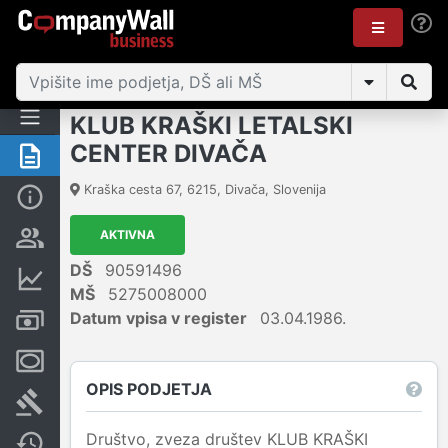
KLUB KRAŠKI LETALSKI
CENTER DIVAČA
Povzetek
Kraška cesta 67
,
6215
,
Divača
,
Slovenija
Osnovni podatki
AKTIVNA
Odgovorne osebe in lastništvo
DŠ
90591496
Finančni podatki
MŠ
5275008000
Datum vpisa v register
03.04.1986.
Računi in blokade
Zastavne pravice
OPIS PODJETJA
Sodni postopki
Društvo, zveza društev KLUB KRAŠKI
Spremembe