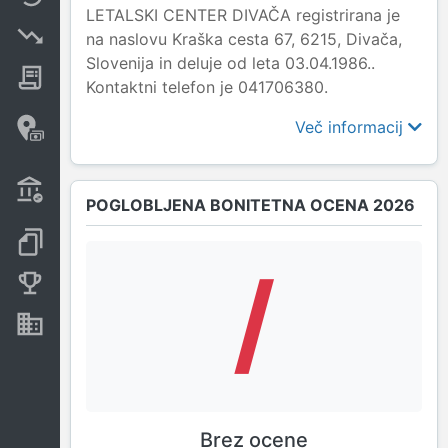
LETALSKI CENTER DIVAČA registrirana je
Insolvenčni postopki
na naslovu Kraška cesta 67, 6215, Divača,
Slovenija in deluje od leta 03.04.1986..
Javna naročila
Kontaktni telefon je 041706380.
Davčne oaze in sumljive
Več informacij
transakcije
Transakcije iz državnega
proračuna
POGLOBLJENA BONITETNA OCENA 2026
Dokumenti in objave
/
Konkurenčna podjetja
Nepremičnine in sredstva
Brez ocene