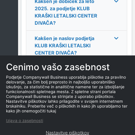
Kakšen je dobiček za leto
2025
. za podjetje
KLUB
KRAŠKI LETALSKI CENTER
DIVAČA
?
Kakšen je naslov podjetja
KLUB KRAŠKI LETALSKI
CENTER DIVAČA
?
Cenimo vašo zasebnost
Kakšen je kontakt podjetja
KLUB KRAŠKI LETALSKI
Podjetje Companywall Business uporablja piškotke za pravilno
delovanje, za čim bolj preprosto in najboljšo uporabniško
CENTER DIVAČA
?
izkušnjo, za statistične in analitične namene ter za izboljšanje
funkcionalnosti spletnega mesta. Z spletne strani portala
Companywall Business se strinjate z uporabo piškotkov.
Kateri je datum ustanovitve
Nastavitve piškotkov lahko prilagodite v svojem internetnem
podjetja
KLUB KRAŠKI
brskalniku. Preberite več o piškotkih in kako jih uporabljamo ter
kako jih onemogočiti tukaj
LETALSKI CENTER DIVAČA
?
Izjava o zasebnosti
Nastavitve piškotkov