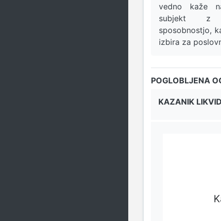
vedno kaže na
subjekt z 
sposobnostjo, k
izbira za poslov
POGLOBLJENA O
KAZANIK LIKVI
K