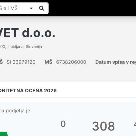
ET d.o.o.
000
,
Ljubljana
,
Slovenija
Š
SI 33979120
MŠ
6738206000
Datum vpisa v re
ONITETNA OCENA 2026
a podjetja je
0
308