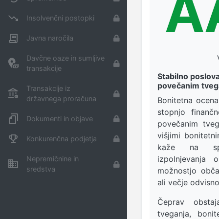
A
Insolvenčni postopki
Javna naročila
Davčne oaze in sumljive
transakcije
Stabilno poslova
povečanim tve
Transakcije iz
državnega proračuna
Bonitetna ocen
stopnjo finančn
Dokumenti in objave
povečanim tveg
višjimi bonitet
Konkurenčna podjetja
kaže na spo
izpolnjevanja 
Nepremičnine in
sredstva
možnostjo obča
ali večje odvisno
Čeprav obstaj
tveganja, bon