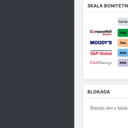
SKALA BONITETN
BLOKADA
Število dni v blo