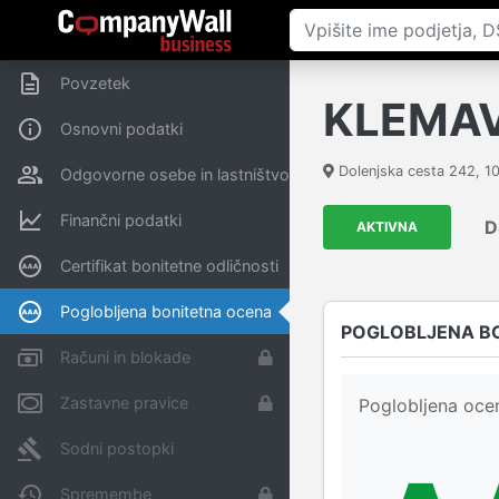
Povzetek
KLEMAV
Osnovni podatki
Dolenjska cesta 242
,
1
Odgovorne osebe in lastništvo
Finančni podatki
D
AKTIVNA
Certifikat bonitetne odličnosti
Poglobljena bonitetna ocena
POGLOBLJENA B
Računi in blokade
Zastavne pravice
Poglobljena ocen
Sodni postopki
Spremembe