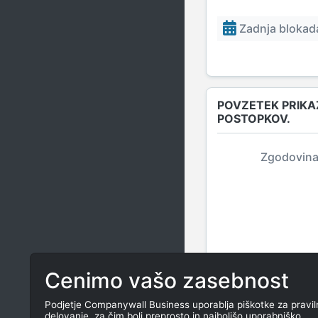
Zadnja blokada
POVZETEK PRIKA
POSTOPKOV.
Zgodovina
Cenimo vašo zasebnost
Podjetje Companywall Business uporablja piškotke za pravil
NEPREMIČNINE, K
delovanje, za čim bolj preprosto in najboljšo uporabniško