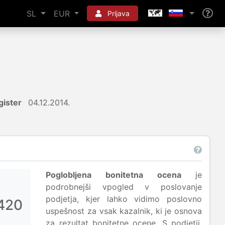
SL
EUR
Prijava
gister
04.12.2014.
Poglobljena bonitetna ocena
je
podrobnejši vpogled v poslovanje
podjetja, kjer lahko vidimo poslovno
420
uspešnost za vsak kazalnik, ki je osnova
za rezultat bonitetne ocene. S podjetji,