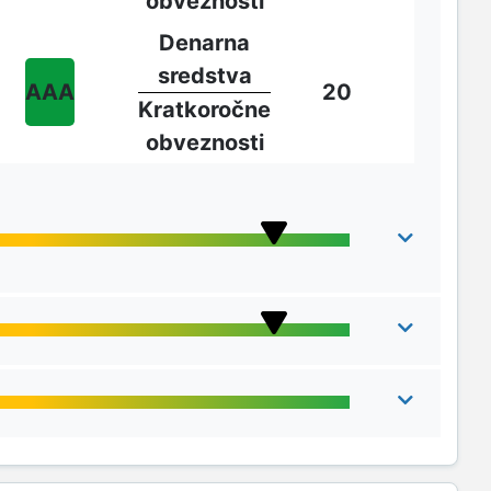
obveznosti
Denarna
sredstva
AAA
20
Kratkoročne
obveznosti