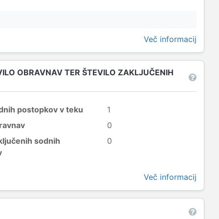
Več informacij
EVILO OBRAVNAV TER ŠTEVILO ZAKLJUČENIH
odnih postopkov v teku
1
bravnav
0
ključenih sodnih
0
v
Več informacij