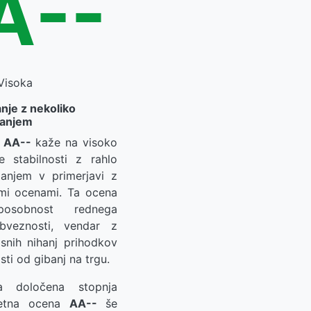
A--
Visoka
nje z nekoliko
ganjem
a
AA--
kaže na visoko
e stabilnosti z rahlo
anjem v primerjavi z
nimi ocenami. Ta ocena
sobnost rednega
obveznosti, vendar z
snih nihanj prihodkov
sti od gibanj na trgu.
a določena stopnja
itetna ocena
AA--
še