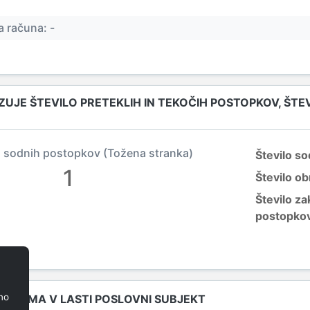
 računa: -
ZUJE ŠTEVILO PRETEKLIH IN TEKOČIH POSTOPKOV, ŠT
 sodnih postopkov (Tožena stranka)
Število s
1
Število o
Število za
postopko
no
I JIH IMA V LASTI POSLOVNI SUBJEKT