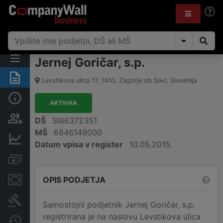
Jernej Goričar, s.p.
Povzetek
Levstikova ulica 17
,
1410
,
Zagorje ob Savi
,
Slovenija
Osnovni podatki
AKTIVNA
Odgovorne osebe in lastništvo
DŠ
SI86372351
MŠ
6846149000
Finančni podatki
Datum vpisa v register
10.05.2015.
Računi in blokade
OPIS PODJETJA
Zastavne pravice
Sodni postopki
Samostojni podjetnik Jernej Goričar, s.p.
registrirana je na naslovu Levstikova ulica
Spremembe