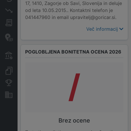
17, 1410, Zagorje ob Savi, Slovenija in deluje
od leta 10.05.2015.. Kontaktni telefon je
Insolvenčni postopki
041447960 in email upravitelj@goricar.si.
Javna naročila
Več informacij
Davčne oaze in sumljive
transakcije
POGLOBLJENA BONITETNA OCENA 2026
Transakcije iz državnega
proračuna
/
Dokumenti in objave
Konkurenčna podjetja
Nepremičnine in sredstva
Brez ocene