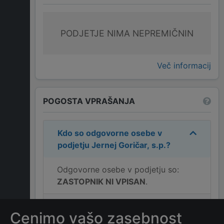
PODJETJE NIMA NEPREMIČNIN
Več informacij
POGOSTA VPRAŠANJA
Kdo so odgovorne osebe v
podjetju
Jernej Goričar, s.p.
?
Odgovorne osebe v podjetju so:
ZASTOPNIK NI VPISAN
.
Kakšen je naslov podjetja
Cenimo vašo zasebnost
Jernej Goričar, s.p.
?