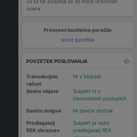
Za ta tip podjetja se ne more izračunati
ocena
Prevzemi bonitetno poročilo
Izvoz poročila
POVZETEK POSLOVANJA
Transakcijski
Ni v blokadi
računi
Sodne objave
Subjekt ni v
insolvenčnih postopkih
Davčni dolgovi
Ni davčni dolžnik
Predlagatelj
Subjekt je redni
REK obrazcev
predlagatelj REK