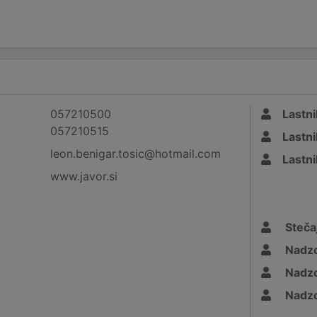
057210500
Lastni
057210515
Lastni
leon.benigar.tosic@hotmail.com
Lastni
www.javor.si
Stečaj
Nadzo
Nadzo
Nadzo