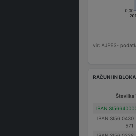
0,00
20
vir: AJPES- podatko
RAČUNI IN BLOK
Številka
IBAN SI5664000
IBAN SI56 0430
571
IBAN SI56 0228