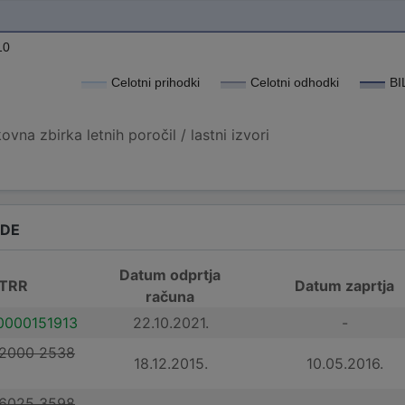
10
Celotni prihodki
Celotni odhodki
BI
vna zbirka letnih poročil / lastni izvori
ADE
Datum odprtja
 TRR
Datum zaprtja
računa
0000151913
22.10.2021.
-
 2000 2538
18.12.2015.
10.05.2016.
 6025 3598