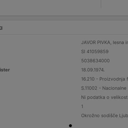
I
JAVOR PIVKA, lesna ind
SI 41059859
5038634000
ister
18.09.1974.
16.210 - Proizvodnja f
S.11002 - Nacionalne
Ni podatka o velikost
1
Okrožno sodišče Ljub