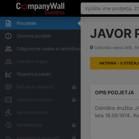
Povzetek
JAVOR Pi
Osnovni podatki
Celovška cesta 268
,
10
Odgovorne osebe in lastništvo
Delniška knjiga
AKTIVNA - V STEČA
Finančni podatki
Računi in blokade
OPIS PODJETJA
Zastavne pravice
Delniška družba JA
Sodni postopki
leta 18.09.1974.. 
Spremembe
Insolvenčni postopki