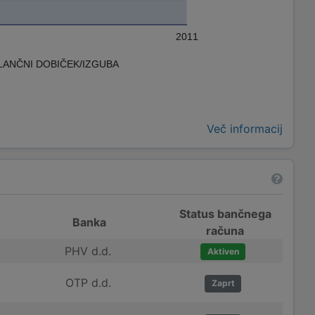
2011
LANČNI DOBIČEK/IZGUBA
Več informacij
Status bančnega
Banka
računa
PHV d.d.
Aktiven
OTP d.d.
Zaprt