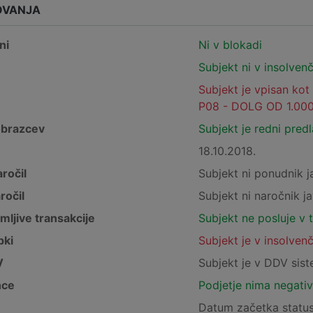
OVANJA
ni
Ni v blokadi
Subjekt ni v insolven
Subjekt je vpisan kot
P08 - DOLG OD 1.000
obrazcev
Subjekt je redni pred
18.10.2018.
ročil
Subjekt ni ponudnik j
ročil
Subjekt ni naročnik ja
mljive transakcije
Subjekt ne posluje v 
pki
Subjekt je v insolven
V
Subjekt je v DDV sis
nce
Podjetje nima negativ
Datum začetka status