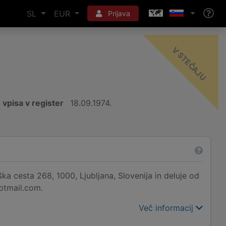
SL
EUR
Prijava
-
U
vpisa v register
18.09.1974.
ka cesta 268, 1000, Ljubljana, Slovenija in deluje od
hotmail.com.
Več informacij