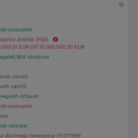
čnih postopkih
 davčni dolžnik (P08)
.000,01 EUR DO 10.000.000,00 EUR
lagatelj REK obrazcev
avnih naročil
vnih naročil
tveganih državah
čnih postopkih
temu
nih referenc
a davčnega zavezanca: 01.07.1999