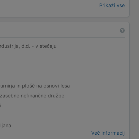
Prikaži vse
ustrija, d.d. - v stečaju
urnirja in plošč na osnovi lesa
 zasebne nefinančne družbe
i
ljana
Več informacij