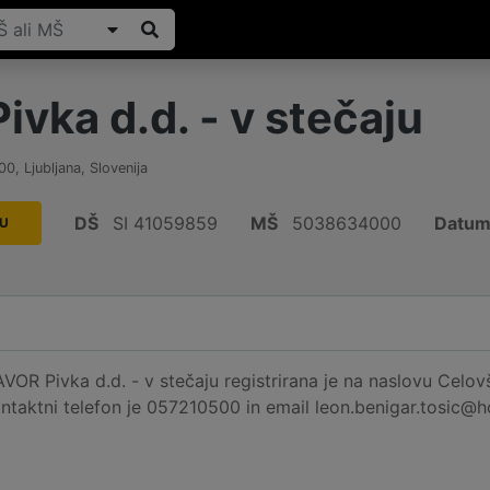
vka d.d. - v stečaju
00
,
Ljubljana
,
Slovenija
DŠ
SI 41059859
MŠ
5038634000
Datum 
JU
VOR Pivka d.d. - v stečaju registrirana je na naslovu Celovš
Kontaktni telefon je 057210500 in email leon.benigar.tosic@