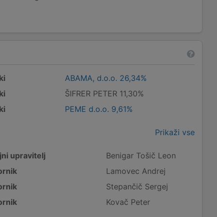
ki
ABAMA, d.o.o. 26,34%
ki
ŠIFRER PETER 11,30%
ki
PEME d.o.o. 9,61%
Prikaži vse
ni upravitelj
Benigar Tošič Leon
rnik
Lamovec Andrej
rnik
Stepančič Sergej
rnik
Kovač Peter