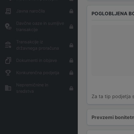
Javna naročila
POGLOBLJENA B
Davčne oaze in sumljive
transakcije
Transakcije iz
državnega proračuna
Dokumenti in objave
Konkurenčna podjetja
Nepremičnine in
sredstva
Za ta tip podjetja
Prevzemi bonitetn