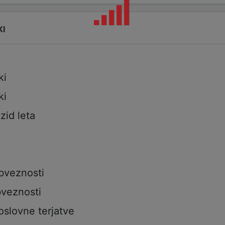
KI
ki
ki
izid leta
bveznosti
veznosti
oslovne terjatve