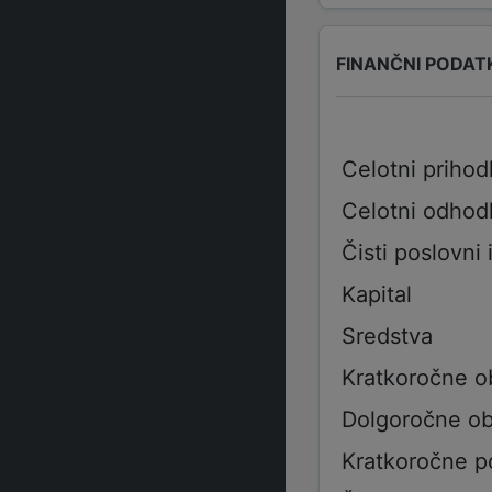
FINANČNI PODAT
Celotni prihod
Celotni odhod
Čisti poslovni 
Kapital
Sredstva
Kratkoročne o
Dolgoročne ob
Kratkoročne p