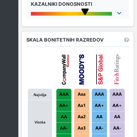
KAZALNIKI DONOSNOSTI
SKALA BONITETNIH RAZREDOV