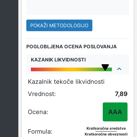
POKAŽI METODOLOGIJO
POGLOBLJENA OCENA POSLOVANJA
KAZANIK LIKVIDNOSTI
Kazalnik tekoče likvidnosti
7,89
AAA
Kratkoročna sredstva
Kratkoročne obveznosti