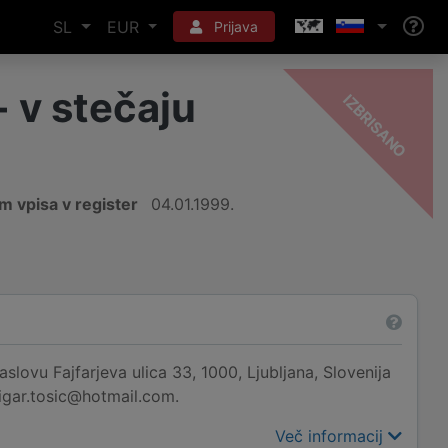
SL
EUR
Prijava
- v stečaju
-
O
m vpisa v register
04.01.1999.
slovu Fajfarjeva ulica 33, 1000, Ljubljana, Slovenija
nigar.tosic@hotmail.com.
Več informacij