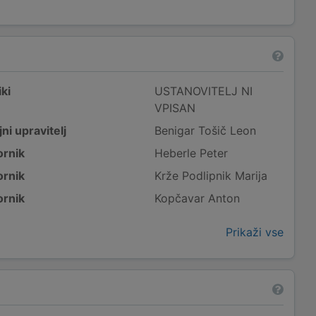
ki
USTANOVITELJ NI
VPISAN
ni upravitelj
Benigar Tošič Leon
rnik
Heberle Peter
rnik
Krže Podlipnik Marija
rnik
Kopčavar Anton
Prikaži vse