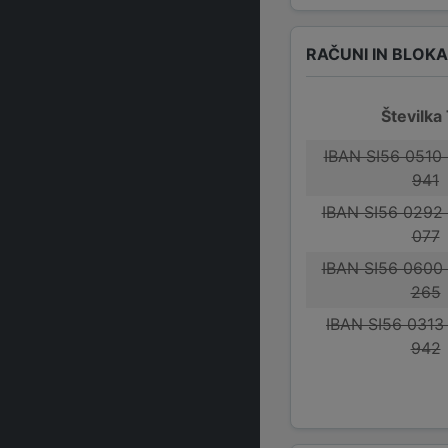
RAČUNI IN BLOK
Številka
IBAN SI56 0510
941
IBAN SI56 0292
077
IBAN SI56 0600
265
IBAN SI56 0313
942