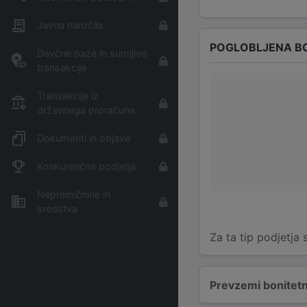
Javna naročila
POGLOBLJENA B
Davčne oaze in sumljive
transakcije
Transakcije iz
državnega proračuna
Dokumenti in objave
Konkurenčna podjetja
Nepremičnine in
sredstva
Za ta tip podjetja
Prevzemi bonitetn