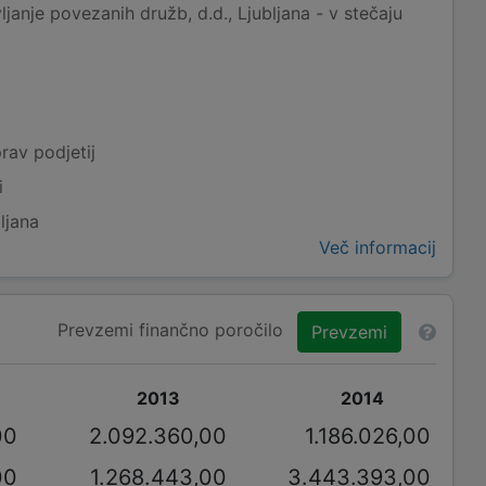
nje povezanih družb, d.d., Ljubljana - v stečaju
rav podjetij
i
ljana
Več informacij
Prevzemi finančno poročilo
Prevzemi
2013
2014
00
2.092.360,00
1.186.026,00
00
1.268.443,00
3.443.393,00