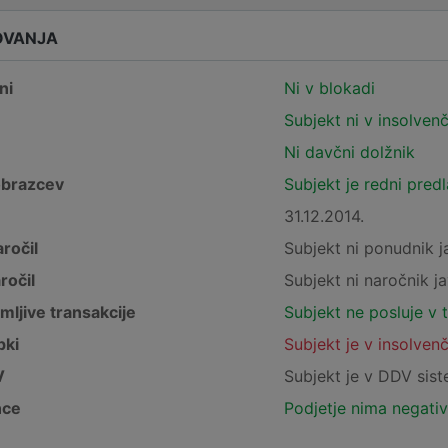
OVANJA
ni
Ni v blokadi
Subjekt ni v insolven
Ni davčni dolžnik
obrazcev
Subjekt je redni pred
31.12.2014.
ročil
Subjekt ni ponudnik j
ročil
Subjekt ni naročnik ja
mljive transakcije
Subjekt ne posluje v 
pki
Subjekt je v insolven
V
Subjekt je v DDV sis
nce
Podjetje nima negativ