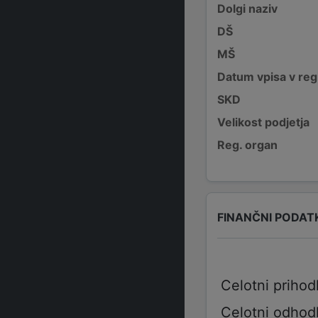
Dolgi naziv
DŠ
MŠ
Datum vpisa v reg
SKD
Velikost podjetja
Reg. organ
FINANČNI PODAT
Celotni prihod
Celotni odhod