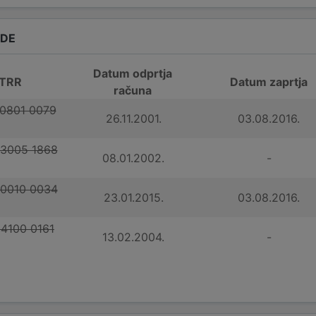
ADE
Datum odprtja
 TRR
Datum zaprtja
računa
 0801 0079
26.11.2001.
03.08.2016.
 3005 1868
08.01.2002.
-
 0010 0034
23.01.2015.
03.08.2016.
 4100 0161
13.02.2004.
-