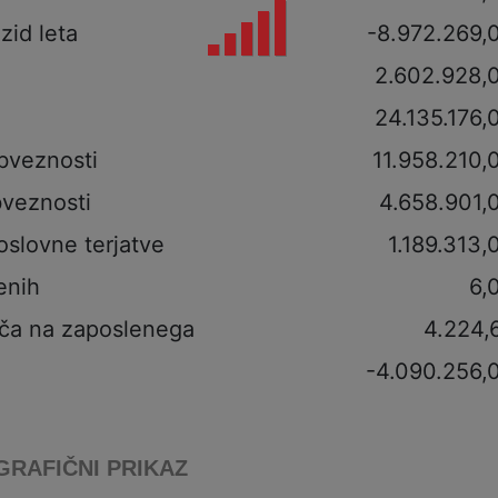
izid leta
-8.972.269,
2.602.928,
24.135.176,
bveznosti
11.958.210,
veznosti
4.658.901,
oslovne terjatve
1.189.313,
enih
6,
ča na zaposlenega
4.224,
-4.090.256,
GRAFIČNI PRIKAZ