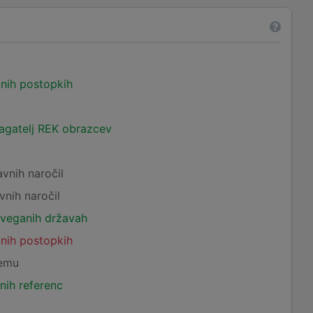
čnih postopkih
lagatelj REK obrazcev
avnih naročil
vnih naročil
tveganih državah
čnih postopkih
temu
nih referenc