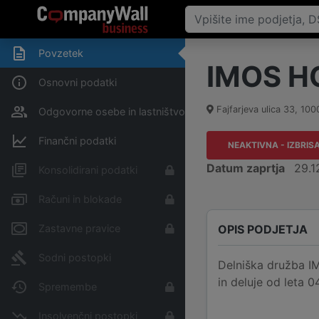
Povzetek
IMOS HOL
Osnovni podatki
Fajfarjeva ulica 33
,
100
Odgovorne osebe in lastništvo
Finančni podatki
NEAKTIVNA - IZBRIS
Datum zaprtja
29.1
Konsolidirani podatki
Računi in blokade
OPIS PODJETJA
Zastavne pravice
Sodni postopki
Delniška družba IMO
in deluje od leta 
Spremembe
Insolvenčni postopki