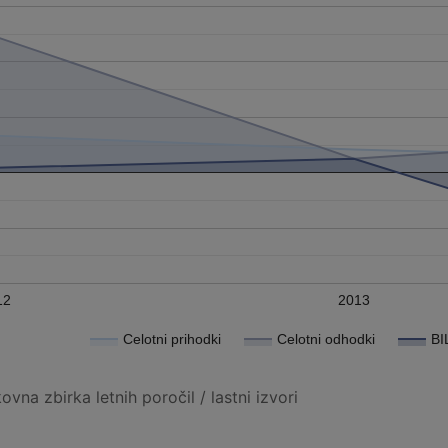
12
2013
Celotni prihodki
Celotni odhodki
BI
vna zbirka letnih poročil / lastni izvori