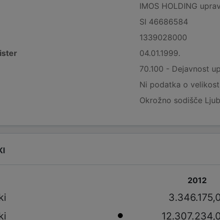
IMOS HOLDING upravlja
SI 46686584
1339028000
ister
04.01.1999.
70.100 - Dejavnost up
Ni podatka o velikost
Okrožno sodišče Ljub
KI
2012
ki
3.346.175,
ki
12.307.234,