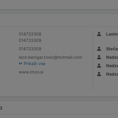
014733308
Lastni
014733309
014733309
Stečaj
leon.benigar.tosic@hotmail.com
Nadzo
Prikaži vse
Nadzo
www.imos.si
Nadzo
I