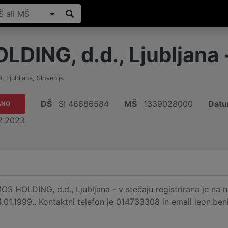
DING, d.d., Ljubljana 
0
,
Ljubljana
,
Slovenija
DŠ
SI 46686584
MŠ
1339028000
Datu
ANO
2.2023.
S HOLDING, d.d., Ljubljana - v stečaju registrirana je na na
04.01.1999.. Kontaktni telefon je 014733308 in email leon.be