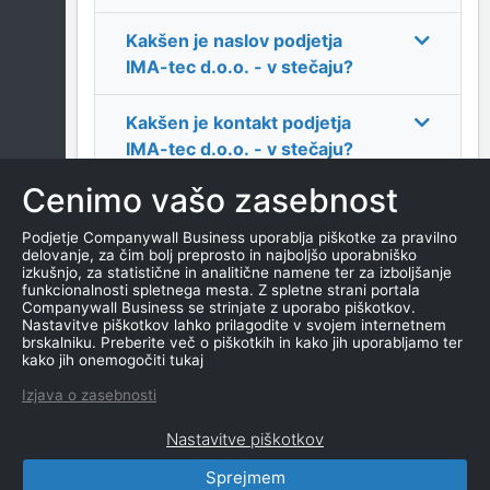
Kakšen je naslov podjetja
IMA-tec d.o.o. - v stečaju
?
Kakšen je kontakt podjetja
IMA-tec d.o.o. - v stečaju
?
Cenimo vašo zasebnost
Koliko zaposlenih ima
podjetje
IMA-tec d.o.o. - v
Podjetje Companywall Business uporablja piškotke za pravilno
delovanje, za čim bolj preprosto in najboljšo uporabniško
stečaju
?
izkušnjo, za statistične in analitične namene ter za izboljšanje
funkcionalnosti spletnega mesta. Z spletne strani portala
Companywall Business se strinjate z uporabo piškotkov.
Kateri je datum ustanovitve
Nastavitve piškotkov lahko prilagodite v svojem internetnem
podjetja
IMA-tec d.o.o. - v
brskalniku. Preberite več o piškotkih in kako jih uporabljamo ter
kako jih onemogočiti tukaj
stečaju
?
Izjava o zasebnosti
Nastavitve piškotkov
Sprejmem
CompanyWall Business © 2026
|
Kontakt
|
Pogoji