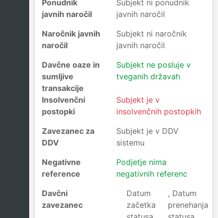
Ponudnik
Subjekt ni ponudnik
javnih naročil
javnih naročil
Naročnik javnih
Subjekt ni naročnik
naročil
javnih naročil
Davčne oaze in
Subjekt ne posluje v
sumljive
tveganih državah
transakcije
Insolvenčni
Subjekt je v
postopki
insolvenčnih postopkih
Zavezanec za
Subjekt je v DDV
DDV
sistemu
Negativne
Podjetje nima
reference
negativnih referenc
Davčni
Datum
, Datum
zavezanec
začetka
prenehanja
statusa
statusa