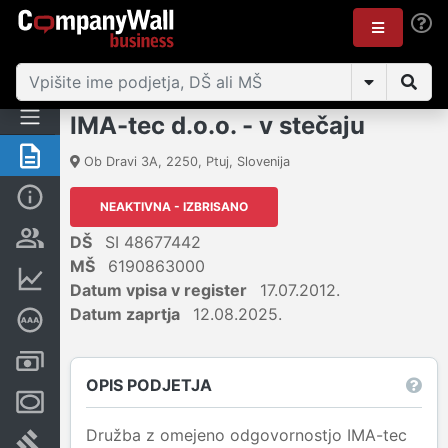
IMA-tec d.o.o. - v stečaju
Povzetek
Ob Dravi 3A
,
2250
,
Ptuj
,
Slovenija
Osnovni podatki
NEAKTIVNA - IZBRISANO
Odgovorne osebe in lastništvo
DŠ
SI 48677442
MŠ
6190863000
Finančni podatki
Datum vpisa v register
17.07.2012.
Datum zaprtja
12.08.2025.
Poglobljena bonitetna ocena
Računi in blokade
OPIS PODJETJA
Zastavne pravice
Družba z omejeno odgovornostjo IMA-tec
Sodni postopki