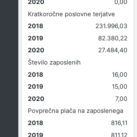
0,00
Kratkoročne poslovne terjatve
231.996,03
82.380,22
27.484,40
Število zaposlenih
16,00
15,00
7,00
Povprečna plača na zaposlenega
816,11
811,12