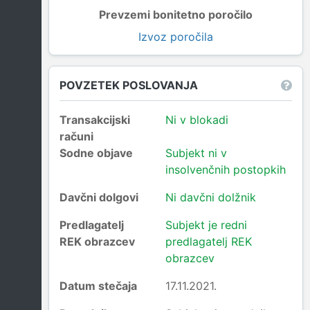
Prevzemi bonitetno poročilo
Izvoz poročila
POVZETEK POSLOVANJA
Transakcijski
Ni v blokadi
računi
Sodne objave
Subjekt ni v
insolvenčnih postopkih
Davčni dolgovi
Ni davčni dolžnik
Predlagatelj
Subjekt je redni
REK obrazcev
predlagatelj REK
obrazcev
Datum stečaja
17.11.2021.