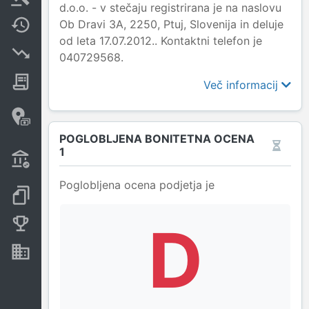
d.o.o. - v stečaju registrirana je na naslovu
Ob Dravi 3A, 2250, Ptuj, Slovenija in deluje
Spremembe
od leta 17.07.2012.. Kontaktni telefon je
Insolvenčni postopki
040729568.
Javna naročila
Več informacij
Davčne oaze in sumljive
transakcije
POGLOBLJENA BONITETNA OCENA
1
Transakcije iz državnega
proračuna
Poglobljena ocena podjetja je
Dokumenti in objave
D
Konkurenčna podjetja
Nepremičnine in sredstva