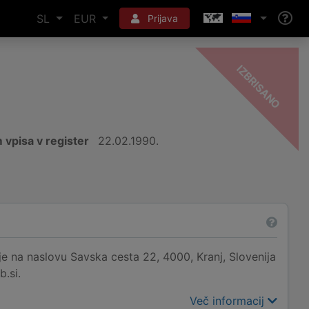
SL
EUR
Prijava
-
O
 vpisa v register
22.02.1990.
e na naslovu Savska cesta 22, 4000, Kranj, Slovenija
b.si.
Več informacij