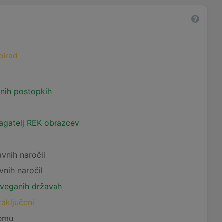
lokad
čnih postopkih
lagatelj REK obrazcev
avnih naročil
vnih naročil
tveganih državah
zaključeni
temu