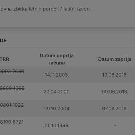
vna zbirka letnih poročil / lastni izvori
ADE
Datum odprtja
 TRR
Datum zaprtja
računa
 0003 7638
14.11.2003.
10.06.2016.
 0000 1090
20.04.2009.
09.06.2016.
 0801 1922
20.10.2004.
07.06.2016.
 8100 6721
06.10.1999.
-