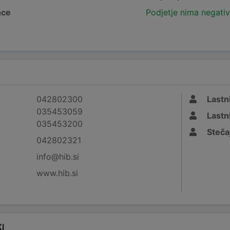
nce
Podjetje nima negativ
042802300
Lastni
035453059
Lastni
035453200
Stečaj
042802321
info@hib.si
www.hib.si
I