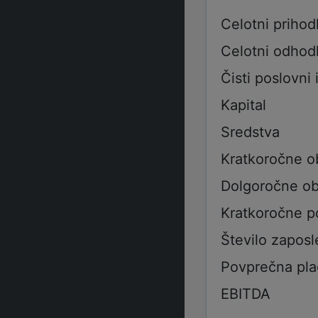
Celotni prihod
Celotni odhod
Čisti poslovni 
Kapital
Sredstva
Kratkoročne o
Dolgoročne ob
Kratkoročne p
Število zaposl
Povprečna pla
EBITDA