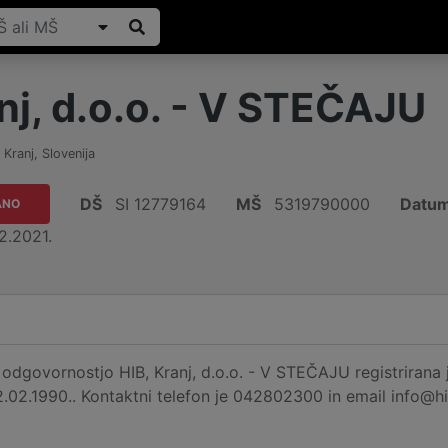
nj, d.o.o. - V STEČAJU
,
Kranj
,
Slovenija
DŠ
SI 12779164
MŠ
5319790000
Datum
ANO
2.2021.
dgovornostjo HIB, Kranj, d.o.o. - V STEČAJU registrirana j
2.02.1990.. Kontaktni telefon je 042802300 in email info@hi