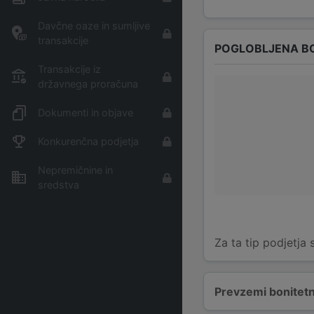
Davčne oaze in sumljive
transakcije
POGLOBLJENA B
Transakcije iz
državnega proračuna
Dokumenti in objave
Konkurenčna podjetja
Nepremičnine in
sredstva
Za ta tip podjetja
Prevzemi bonitetn