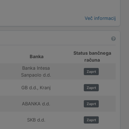
Več informacij
Status bančnega
Banka
računa
Banka Intesa
Zaprt
Sanpaolo d.d.
GB d.d., Kranj
Zaprt
ABANKA d.d.
Zaprt
SKB d.d.
Zaprt