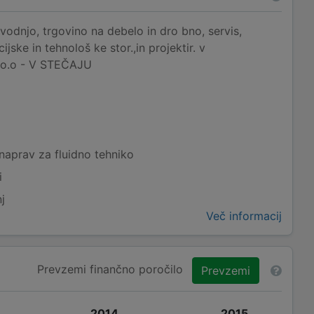
zvodnjo, trgovino na debelo in dro bno, servis,
ske in tehnološ ke stor.,in projektir. v
d.o.o - V STEČAJU
naprav za fluidno tehniko
i
j
Več informacij
Prevzemi finančno poročilo
Prevzemi
2014
2015