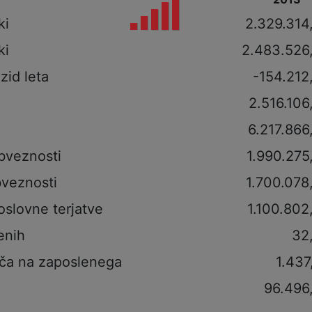
ki
2.329.314
ki
2.483.526
izid leta
-154.212
2.516.106
6.217.866
bveznosti
1.990.275
veznosti
1.700.078
oslovne terjatve
1.100.802
enih
32
ča na zaposlenega
1.437
96.496