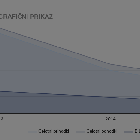
GRAFIČNI PRIKAZ
13
2014
Celotni prihodki
Celotni odhodki
BI