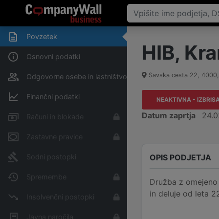
Povzetek
HIB, Kra
Osnovni podatki
Savska cesta 22
,
4000
Odgovorne osebe in lastništvo
Finančni podatki
NEAKTIVNA - IZBRIS
Datum zaprtja
24.0
Računi in blokade
Zastavne pravice
OPIS PODJETJA
Sodni postopki
Spremembe
Družba z omejeno o
in deluje od leta 2
Insolvenčni postopki
Javna naročila