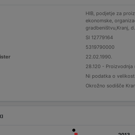
HIB, podjetje za proi
ekonomske, organizacij
gradbeništvu,Kranj, 
SI 12779164
5319790000
ister
22.02.1990.
28.120 - Proizvodnja 
Ni podatka o velikost
Okrožno sodišče Kran
KI
2013