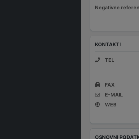
Negativne refere
KONTAKTI
TEL
FAX
E-MAIL
WEB
OSNOVNI PODATK