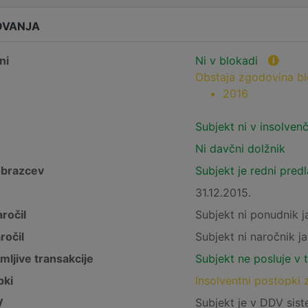
OVANJA
ni
Ni v blokadi
Obstaja zgodovina b
2016
Subjekt ni v insolven
Ni davčni dolžnik
obrazcev
Subjekt je redni pred
31.12.2015.
ročil
Subjekt ni ponudnik j
ročil
Subjekt ni naročnik ja
mljive transakcije
Subjekt ne posluje v 
pki
Insolventni postopki 
V
Subjekt je v DDV sis