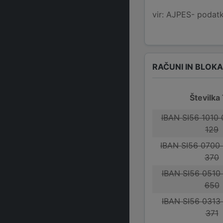
vir: AJPES- podatko
RAČUNI IN BLOK
Številka
IBAN SI56 1010
129
IBAN SI56 0700
370
IBAN SI56 0510
650
IBAN SI56 0313
371