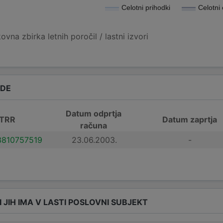
Celotni prihodki
Celotni
vna zbirka letnih poročil / lastni izvori
ADE
Datum odprtja
 TRR
Datum zaprtja
računa
3810757519
23.06.2003.
-
I JIH IMA V LASTI POSLOVNI SUBJEKT