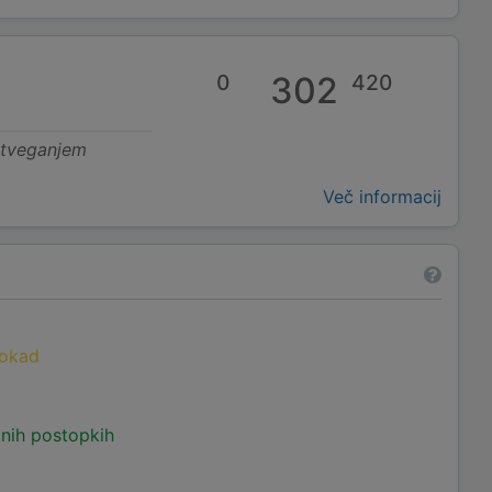
0
302
420
 tveganjem
Več informacij
lokad
čnih postopkih