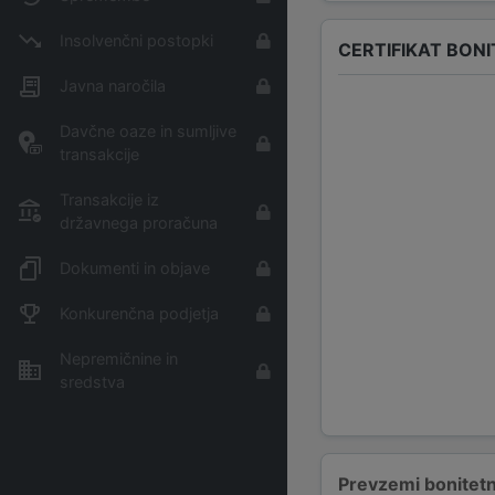
Insolvenčni postopki
CERTIFIKAT BON
Javna naročila
Davčne oaze in sumljive
transakcije
Transakcije iz
državnega proračuna
Dokumenti in objave
Konkurenčna podjetja
Nepremičnine in
sredstva
Prevzemi bonitetn