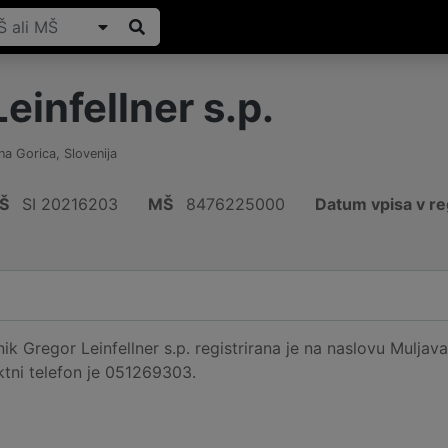
einfellner s.p.
na Gorica
,
Slovenija
Š
SI 20216203
MŠ
8476225000
Datum vpisa v re
k Gregor Leinfellner s.p. registrirana je na naslovu Muljava
ktni telefon je 051269303.