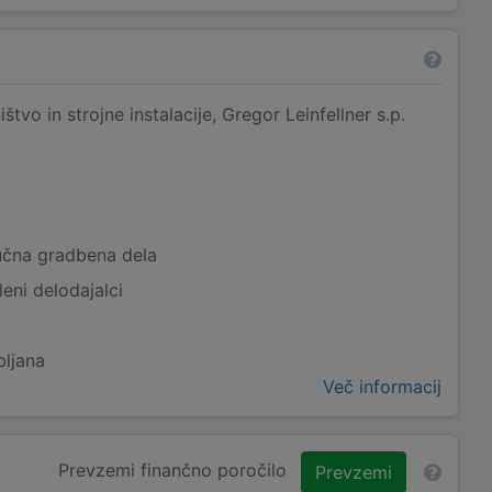
tvo in strojne instalacije, Gregor Leinfellner s.p.
učna gradbena dela
eni delodajalci
bljana
Več informacij
Prevzemi finančno poročilo
Prevzemi