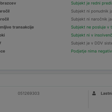
obrazcev
Subjekt je redni pred
ročil
Subjekt ni ponudnik j
ročil
Subjekt ni naročnik ja
mljive transakcije
Subjekt ne posluje v 
pki
Subjekt ni v insolven
V
Subjekt je v DDV sis
nce
Podjetje nima negativ
051269303
Lastni