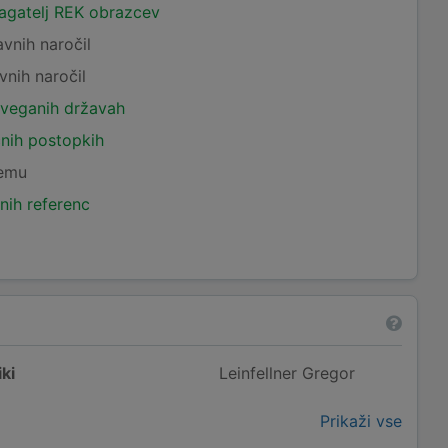
lagatelj REK obrazcev
avnih naročil
vnih naročil
tveganih državah
čnih postopkih
temu
nih referenc
ki
Leinfellner Gregor
Prikaži vse