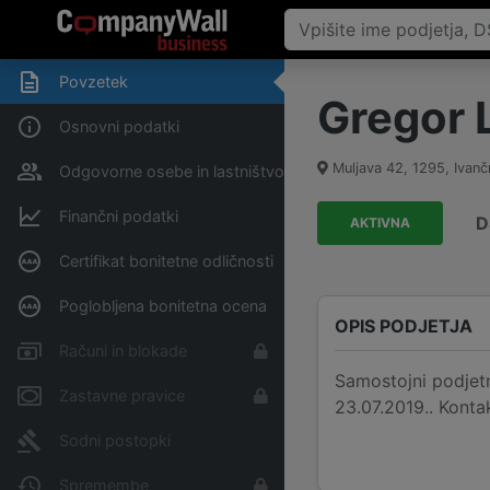
Povzetek
Gregor L
Osnovni podatki
Muljava 42
,
1295
,
Ivanč
Odgovorne osebe in lastništvo
Finančni podatki
D
AKTIVNA
Certifikat bonitetne odličnosti
Poglobljena bonitetna ocena
OPIS PODJETJA
Računi in blokade
Samostojni podjetni
Zastavne pravice
23.07.2019.. Konta
Sodni postopki
Spremembe