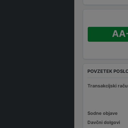
AA
POVZETEK POSL
Transakcijski raču
Sodne objave
Davčni dolgovi