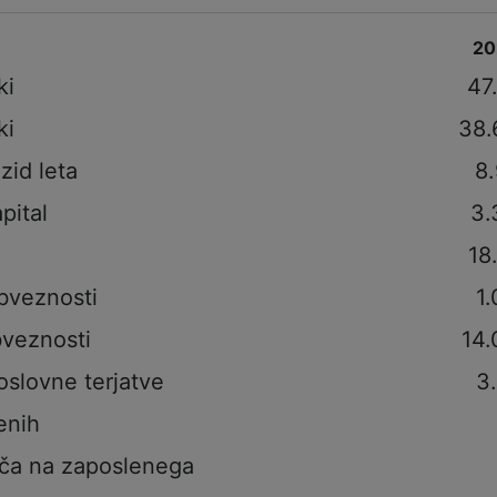
20
ki
47
ki
38.
izid leta
8
pital
3.
18
bveznosti
1
veznosti
14.
oslovne terjatve
3
enih
ča na zaposlenega