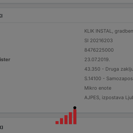
I
KLIK INSTAL, gradbeniš
SI 20216203
8476225000
ister
23.07.2019.
43.350 - Druga zaklj
S.14100 - Samozaposl
Mikro enote
AJPES, izpostava Lju
KI