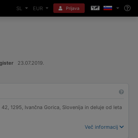
SL
EUR
Prijava
gister
23.07.2019.
 42, 1295, Ivančna Gorica, Slovenija in deluje od leta
Več informacij