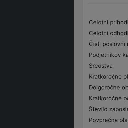
Celotni prihod
Celotni odhod
Čisti poslovni 
Podjetnikov ka
Sredstva
Kratkoročne o
Dolgoročne ob
Kratkoročne p
Število zaposl
Povprečna pla