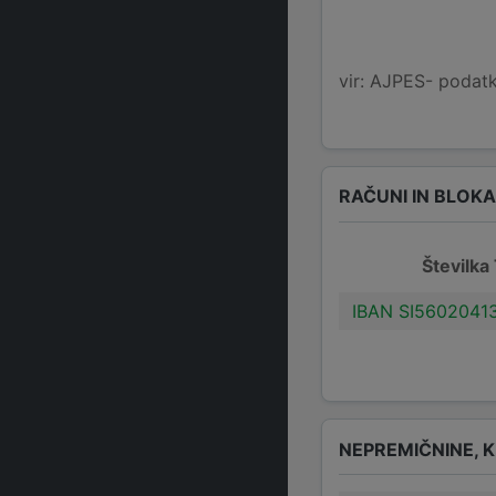
vir: AJPES- podatko
RAČUNI IN BLOK
Številka
IBAN SI5602041
NEPREMIČNINE, K