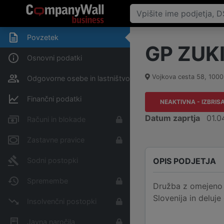
Povzetek
GP ZUKIĆ
Osnovni podatki
Vojkova cesta 58
,
1000
Odgovorne osebe in lastništvo
Finančni podatki
NEAKTIVNA - IZBRIS
Datum zaprtja
01.0
Računi in blokade
Zastavne pravice
OPIS PODJETJA
Sodni postopki
Spremembe
Družba z omejeno o
Slovenija in deluje
Insolvenčni postopki
Javna naročila