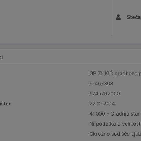
Stečaj
I
GP ZUKIĆ gradbeno po
61467308
6745792000
ister
22.12.2014.
41.000 - Gradnja stan
Ni podatka o velikost
Okrožno sodišče Ljub