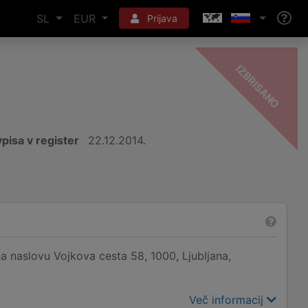
SL
EUR
Prijava
-
O
pisa v register
22.12.2014.
a naslovu Vojkova cesta 58, 1000, Ljubljana,
Več informacij