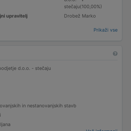
stečaju(100,00%)
ni upravitelj
Drobež Marko
Prikaži vse
djetje d.o.o. - stečaju
ovanjskih in nestanovanjskih stavb
i
ljana