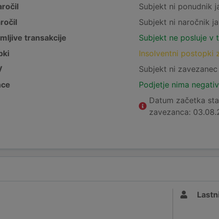
ročil
Subjekt ni ponudnik j
ročil
Subjekt ni naročnik ja
mljive transakcije
Subjekt ne posluje v 
pki
Insolventni postopki 
V
Subjekt ni zavezane
nce
Podjetje nima negativ
Datum začetka st
zavezanca: 03.08.
Lastni