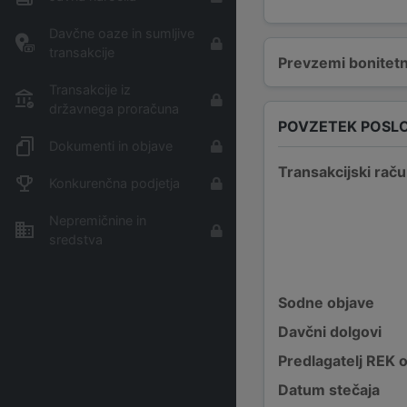
Davčne oaze in sumljive
transakcije
Prevzemi bonitetn
Transakcije iz
državnega proračuna
POVZETEK POSL
Dokumenti in objave
Transakcijski raču
Konkurenčna podjetja
Nepremičnine in
sredstva
Sodne objave
Davčni dolgovi
Predlagatelj REK 
Datum stečaja