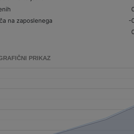
enih
ča na zaposlenega
-
GRAFIČNI PRIKAZ