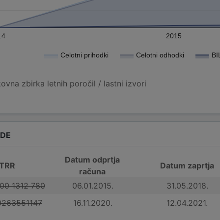
14
2015
Celotni prihodki
Celotni odhodki
BI
vna zbirka letnih poročil / lastni izvori
ADE
Datum odprtja
 TRR
Datum zaprtja
računa
100 1312 780
06.01.2015.
31.05.2018.
0263551147
16.11.2020.
12.04.2021.