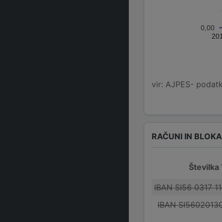
0,00
20
vir: AJPES- podatko
RAČUNI IN BLOK
Številka
IBAN SI56 0317 1
IBAN SI5602013