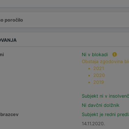
o poročilo
OVANJA
ni
Ni v blokadi
Obstaja zgodovina b
2021
2020
2019
Subjekt ni v insolven
Ni davčni dolžnik
obrazcev
Subjekt je redni pred
14.11.2020.