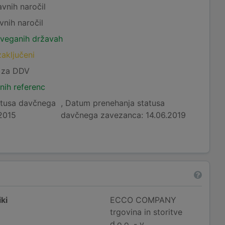
avnih naročil
vnih naročil
tveganih državah
zaključeni
c za DDV
nih referenc
atusa davčnega
, Datum prenehanja statusa
2015
davčnega zavezanca: 14.06.2019
ki
ECCO COMPANY
trgovina in storitve
d.o.o. - v