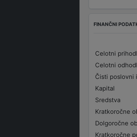
FINANČNI PODAT
Celotni prihod
Celotni odhod
Čisti poslovni 
Kapital
Sredstva
Kratkoročne o
Dolgoročne ob
Kratkoročne p