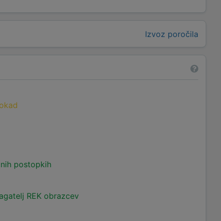
Izvoz poročila
lokad
čnih postopkih
lagatelj REK obrazcev