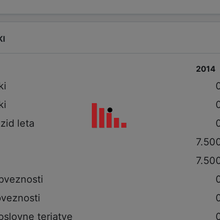
KI
2014
ki
ki
izid leta
7.50
7.50
bveznosti
veznosti
oslovne terjatve