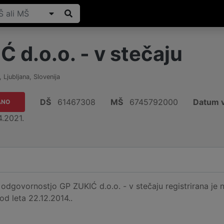
 d.o.o. - v stečaju
,
Ljubljana
,
Slovenija
DŠ
61467308
MŠ
6745792000
Datum v
ANO
4.2021.
dgovornostjo GP ZUKIĆ d.o.o. - v stečaju registrirana je n
 od leta 22.12.2014..