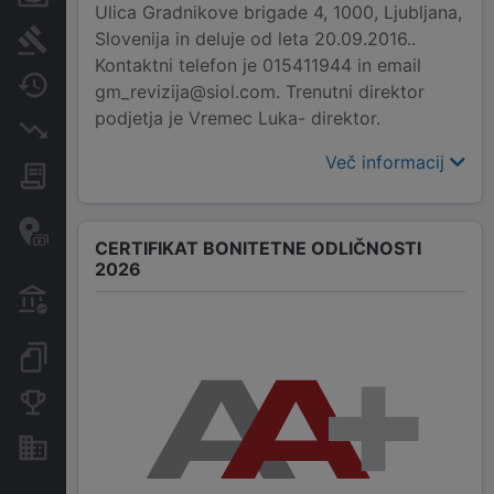
Ulica Gradnikove brigade 4, 1000, Ljubljana,
Slovenija in deluje od leta 20.09.2016..
Sodni postopki
Kontaktni telefon je 015411944 in email
Spremembe
gm_revizija@siol.com. Trenutni direktor
podjetja je Vremec Luka- direktor.
Insolvenčni postopki
Več informacij
Javna naročila
Davčne oaze in sumljive
transakcije
CERTIFIKAT BONITETNE ODLIČNOSTI
2026
Transakcije iz državnega
proračuna
Dokumenti in objave
Konkurenčna podjetja
Nepremičnine in sredstva