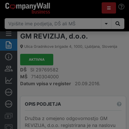
GM REVIZIJA, d.o.o.
Povzetek
Ulica Gradnikove brigade 4
,
1000
,
Ljubljana
,
Slovenija
Osnovni podatki
AKTIVNA
Odgovorne osebe in lastništvo
DŠ
SI 29769582
MŠ
7140304000
Finančni podatki
Datum vpisa v register
20.09.2016.
Certifikat bonitetne odličnosti
OPIS PODJETJA
Poglobljena bonitetna ocena
Računi in blokade
Družba z omejeno odgovornostjo GM
REVIZIJA, d.o.o. registrirana je na naslovu
Zastavne pravice