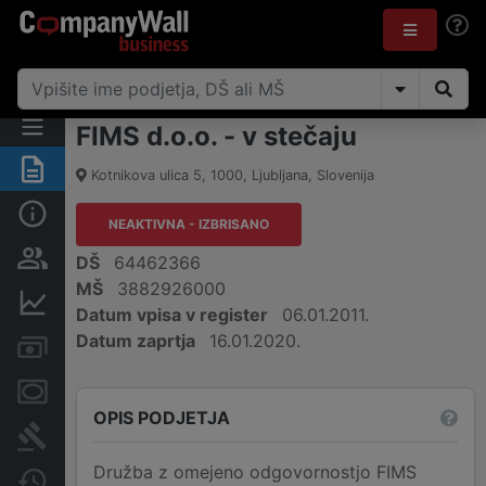
FIMS d.o.o. - v stečaju
Povzetek
Kotnikova ulica 5
,
1000
,
Ljubljana
,
Slovenija
Osnovni podatki
NEAKTIVNA - IZBRISANO
Odgovorne osebe in lastništvo
DŠ
64462366
MŠ
3882926000
Finančni podatki
Datum vpisa v register
06.01.2011.
Datum zaprtja
16.01.2020.
Računi in blokade
Zastavne pravice
OPIS PODJETJA
Sodni postopki
Družba z omejeno odgovornostjo FIMS
Spremembe