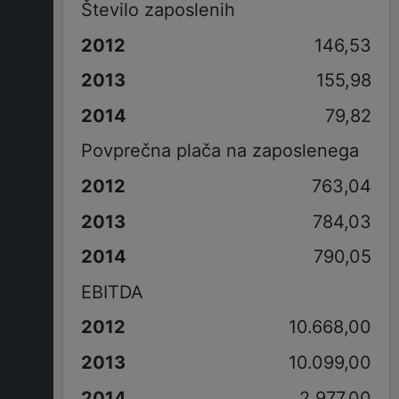
Število zaposlenih
146,53
155,98
79,82
Povprečna plača na zaposlenega
763,04
784,03
790,05
EBITDA
10.668,00
10.099,00
2.977,00