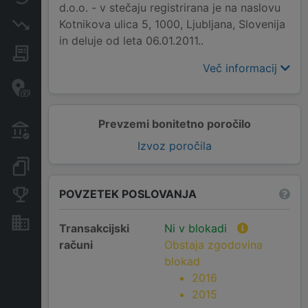
d.o.o. - v stečaju registrirana je na naslovu
Kotnikova ulica 5, 1000, Ljubljana, Slovenija
Insolvenčni postopki
in deluje od leta 06.01.2011..
Javna naročila
Več informacij
Davčne oaze in sumljive
transakcije
Prevzemi bonitetno poročilo
Transakcije iz državnega
proračuna
Izvoz poročila
Dokumenti in objave
POVZETEK POSLOVANJA
Konkurenčna podjetja
Nepremičnine in sredstva
Transakcijski
Ni v blokadi
računi
Obstaja zgodovina
blokad
2016
2015