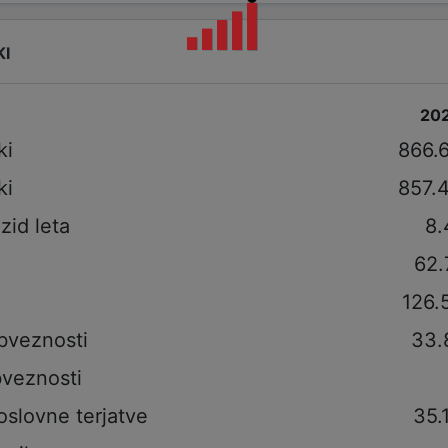
KI
20
ki
866.
ki
857.
izid leta
8.
62.
126.
bveznosti
33.
veznosti
oslovne terjatve
35.