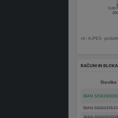
0,00
20
vir: AJPES- podatko
RAČUNI IN BLOK
Številka
IBAN SI5629000
IBAN SI5603153
IBAN SI5605100