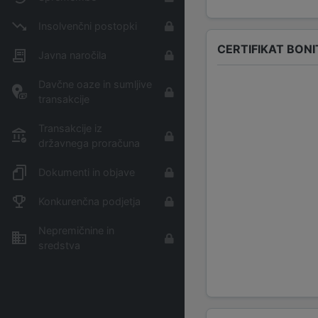
Insolvenčni postopki
CERTIFIKAT BON
Javna naročila
Davčne oaze in sumljive
transakcije
Transakcije iz
državnega proračuna
Dokumenti in objave
Konkurenčna podjetja
Nepremičnine in
sredstva