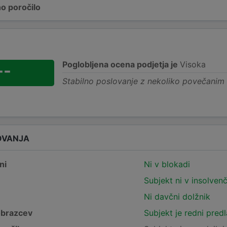
o poročilo
Poglobljena ocena podjetja je
Visoka
--
Stabilno poslovanje z nekoliko povečanim
OVANJA
ni
Ni v blokadi
Subjekt ni v insolven
Ni davčni dolžnik
obrazcev
Subjekt je redni pred