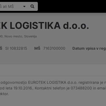
 LOGISTIKA d.o.o.
00
,
Novo mesto
,
Slovenija
Š
SI 10832815
MŠ
7163100000
Datum vpisa v reg
odgovornostjo EUROTEK LOGISTIKA d.o.o. registrirana je n
 od leta 19.10.2016.. Kontaktni telefon je 073488200 in email
ktor.