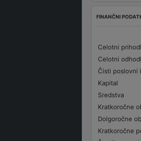
FINANČNI PODAT
Celotni prihod
Celotni odhod
Čisti poslovni 
Kapital
Sredstva
Kratkoročne o
Dolgoročne ob
Kratkoročne p