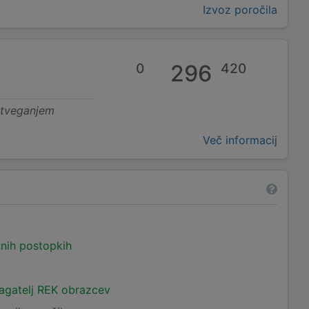
Izvoz poročila
0
296
420
 tveganjem
Več informacij
čnih postopkih
lagatelj REK obrazcev