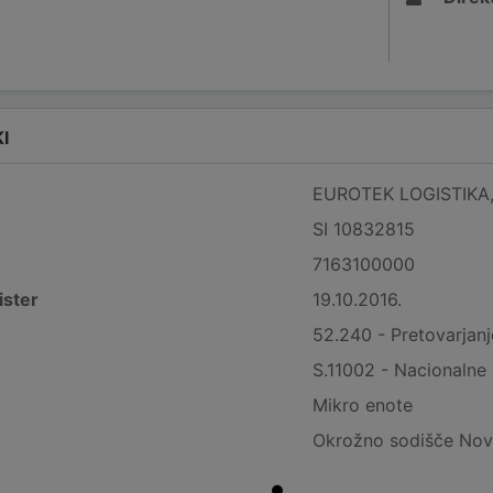
I
EUROTEK LOGISTIKA, t
SI 10832815
7163100000
ister
19.10.2016.
52.240 - Pretovarjanj
S.11002 - Nacionalne
Mikro enote
Okrožno sodišče No