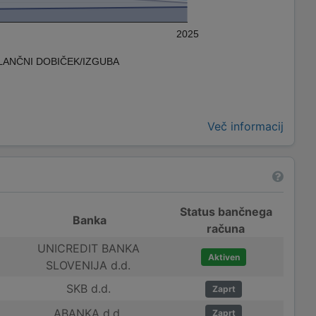
2025
LANČNI DOBIČEK/IZGUBA
Več informacij
Status bančnega
Banka
računa
UNICREDIT BANKA
Aktiven
SLOVENIJA d.d.
SKB d.d.
Zaprt
ABANKA d.d.
Zaprt