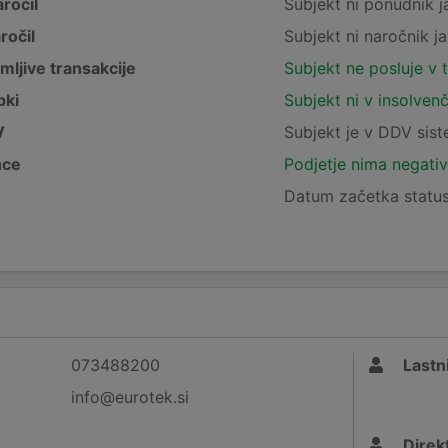
ročil
Subjekt ni ponudnik j
ročil
Subjekt ni naročnik ja
mljive transakcije
Subjekt ne posluje v 
pki
Subjekt ni v insolven
V
Subjekt je v DDV sis
nce
Podjetje nima negativ
Datum začetka status
073488200
Lastni
info@eurotek.si
Direk