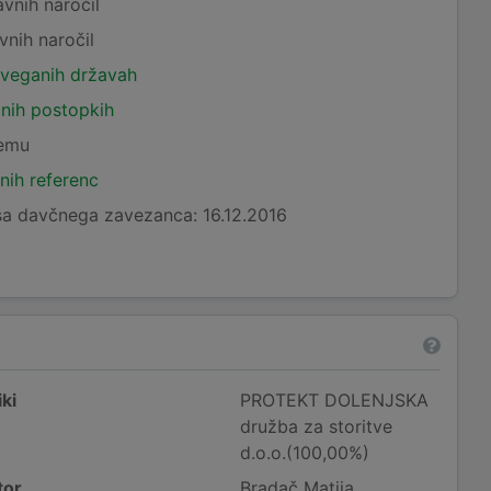
avnih naročil
vnih naročil
tveganih državah
čnih postopkih
temu
nih referenc
a davčnega zavezanca: 16.12.2016
ki
PROTEKT DOLENJSKA
družba za storitve
d.o.o.(100,00%)
tor
Bradač Matija