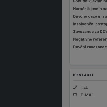
Ponudnik javnih na
Naročnik javnih na
Davčne oaze in su
Insolvenčni posto
Zavezanec za DD
Negativne refere
Davčni zavezanec
KONTAKTI
TEL
E-MAIL