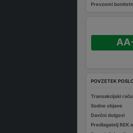
Prevzemi bonitetn
AA
POVZETEK POSL
Transakcijski raču
Sodne objave
Davčni dolgovi
Predlagatelj REK 