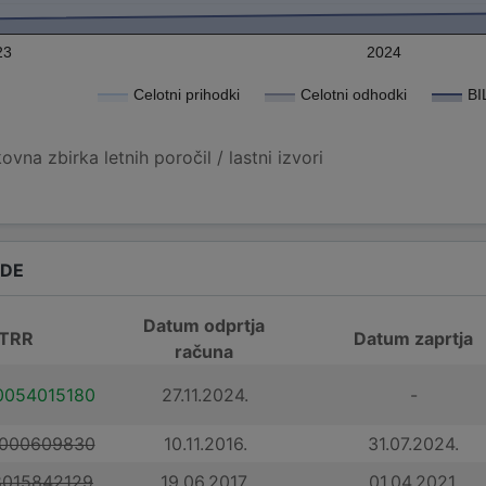
23
2024
Celotni prihodki
Celotni odhodki
BI
vna zbirka letnih poročil / lastni izvori
ADE
Datum odprtja
 TRR
Datum zaprtja
računa
0054015180
27.11.2024.
-
1000609830
10.11.2016.
31.07.2024.
8015842129
19.06.2017.
01.04.2021.