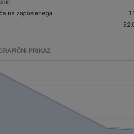
enih
ča na zaposlenega
1
32.
GRAFIČNI PRIKAZ