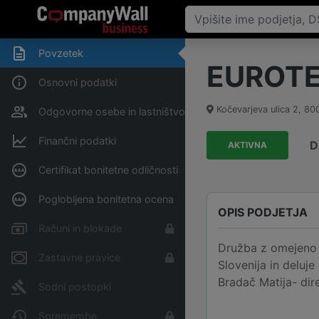
Povzetek
EUROTEK
Osnovni podatki
Kočevarjeva ulica 2
,
80
Odgovorne osebe in lastništvo
Finančni podatki
D
AKTIVNA
Certifikat bonitetne odličnosti
Poglobljena bonitetna ocena
OPIS PODJETJA
Računi in blokade
Družba z omejeno 
Zastavne pravice
Slovenija in deluje
Bradač Matija- dire
Sodni postopki
Spremembe