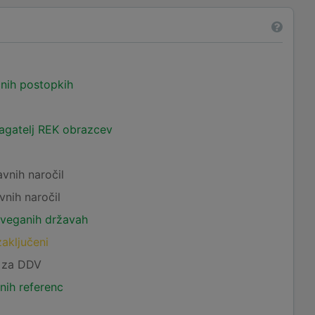
čnih postopkih
lagatelj REK obrazcev
avnih naročil
vnih naročil
tveganih državah
zaključeni
c za DDV
nih referenc