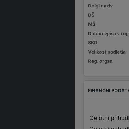
Dolgi naziv
DŠ
MŠ
Datum vpisa v reg
SKD
Velikost podjetja
Reg. organ
FINANČNI PODAT
Celotni prihod