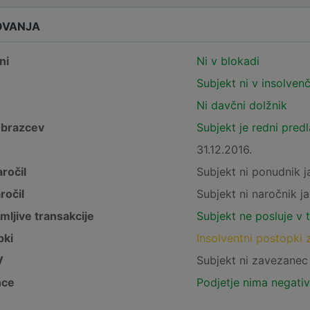
OVANJA
ni
Ni v blokadi
Subjekt ni v insolven
Ni davčni dolžnik
obrazcev
Subjekt je redni pred
31.12.2016.
ročil
Subjekt ni ponudnik j
ročil
Subjekt ni naročnik ja
mljive transakcije
Subjekt ne posluje v 
pki
Insolventni postopki 
V
Subjekt ni zavezane
nce
Podjetje nima negativ