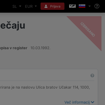
SL
EUR
Prijava
ečaju
-
O
pisa v register
10.03.1992.
rana je na naslovu Ulica bratov Učakar 114, 1000,
Več informacij