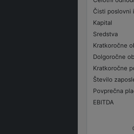
Celotni odhod
Čisti poslovni 
Kapital
Sredstva
Kratkoročne o
Dolgoročne ob
Kratkoročne p
Število zaposl
Povprečna pla
EBITDA