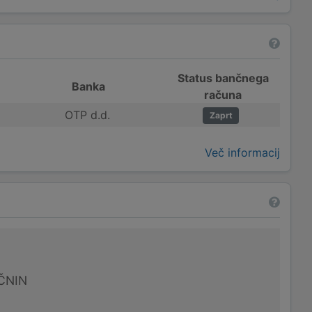
Status bančnega
Banka
računa
OTP d.d.
Zaprt
Več informacij
ČNIN