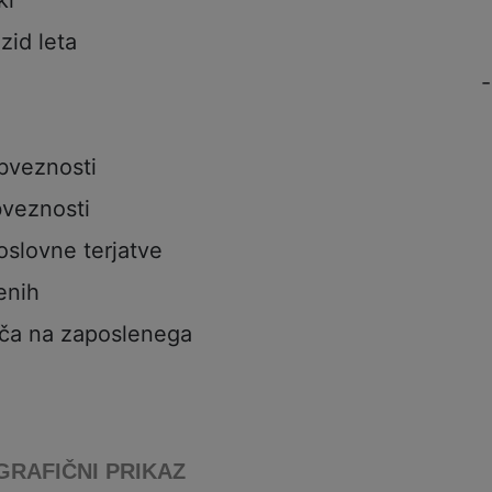
ki
izid leta
bveznosti
veznosti
oslovne terjatve
enih
ča na zaposlenega
GRAFIČNI PRIKAZ