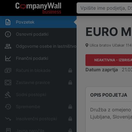
Povzetek
EURO MO
Osnovni podatki
Ulica bratov Učakar 114
Odgovorne osebe in lastništvo
Finančni podatki
NEAKTIVNA - IZBRIS
Datum zaprtja
21.0
Računi in blokade
Zastavne pravice
OPIS PODJETJA
Sodni postopki
Spremembe
Družba z omejeno 
Ljubljana, Slovenij
Insolvenčni postopki
Javna naročila