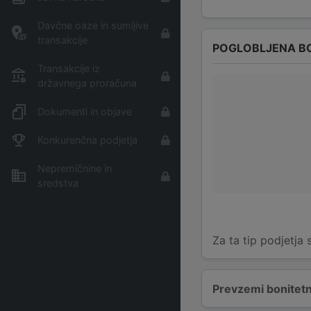
Davčne oaze in sumljive
transakcije
POGLOBLJENA B
Transakcije iz
državnega proračuna
Dokumenti in objave
Konkurenčna podjetja
Nepremičnine in
sredstva
Za ta tip podjetja
Prevzemi bonitetn