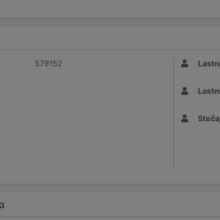
579152
Lastni
Lastni
Stečaj
I