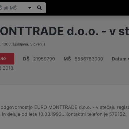
NTTRADE d.o.o. - v st
,
1000
,
Ljubljana
,
Slovenija
DŠ
21959790
MŠ
5556783000
Datum v
ANO
3.2018.
odgovornostjo EURO MONTTRADE d.o.o. - v stečaju registri
a in deluje od leta 10.03.1992.. Kontaktni telefon je 579152.