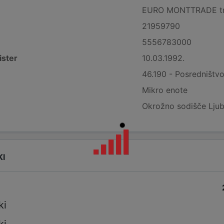
EURO MONTTRADE trgov
21959790
5556783000
ister
10.03.1992.
46.190 - Posredništvo
Mikro enote
Okrožno sodišče Ljub
KI
ki