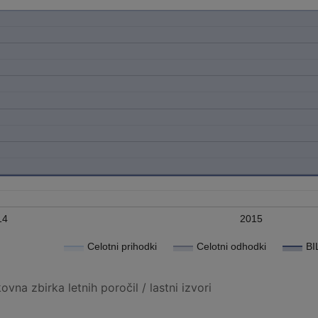
14
2015
Celotni prihodki
Celotni odhodki
BI
vna zbirka letnih poročil / lastni izvori